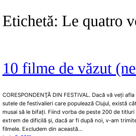
Etichetă:
Le quatro v
10 filme de văzut (ne
CORESPONDENŢĂ DIN FESTIVAL. Dacă vă veţi afla zi
sutele de festivalieri care populează Clujul, există c
musai să le bifaţi. Fiind vorba de peste 200 de titluri
extrem de dificilă şi, dacă ar fi după noi, v-am trimi
filmele. Excludem din această…