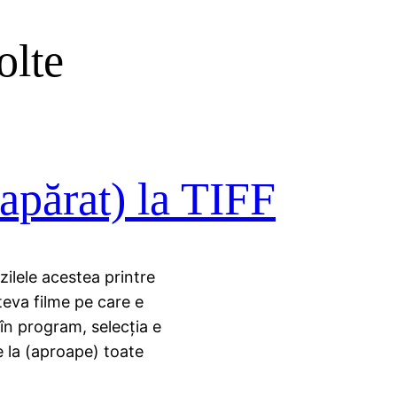
olte
apărat) la TIFF
lele acestea printre
âteva filme pe care e
 în program, selecţia e
te la (aproape) toate