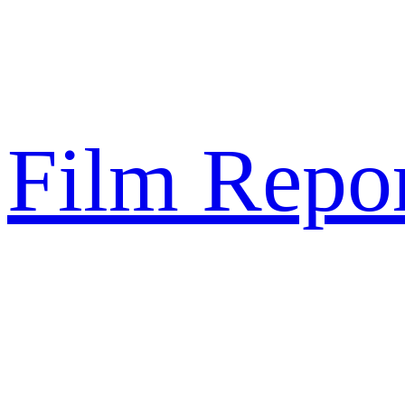
Sari
la
conținut
Film Repor