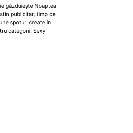
cţie găzduieşte Noaptea
stin publicitar, timp de
bune spoturi create în
atru categorii: Sexy