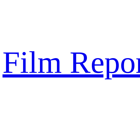
Sari
la
conținut
Film Repor