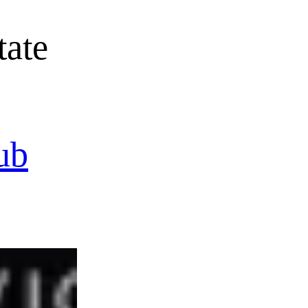
tate
ub