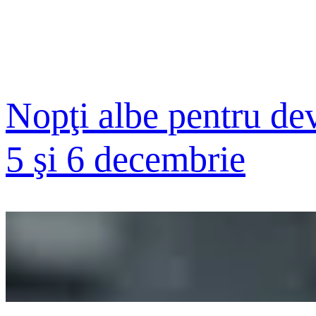
Nopţi albe pentru dev
5 şi 6 decembrie