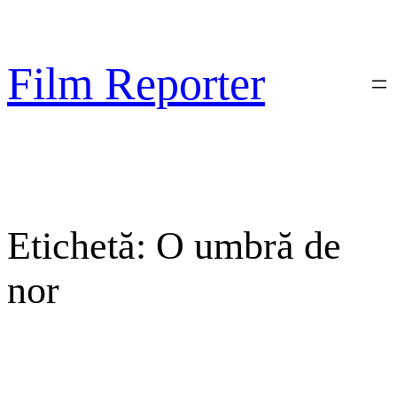
Sari
la
conținut
Film Reporter
Etichetă:
O umbră de
nor