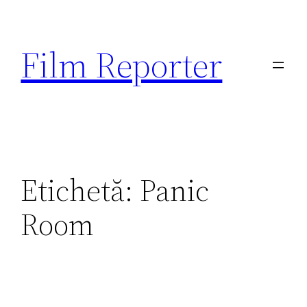
Sari
la
Film Reporter
conținut
Etichetă:
Panic
Room