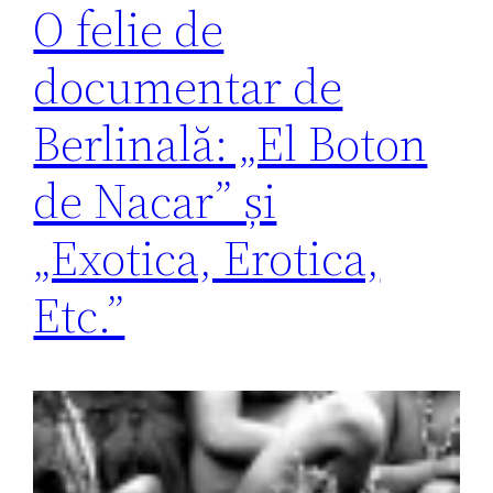
O felie de
documentar de
Berlinală: „El Boton
de Nacar” și
„Exotica, Erotica,
Etc.”