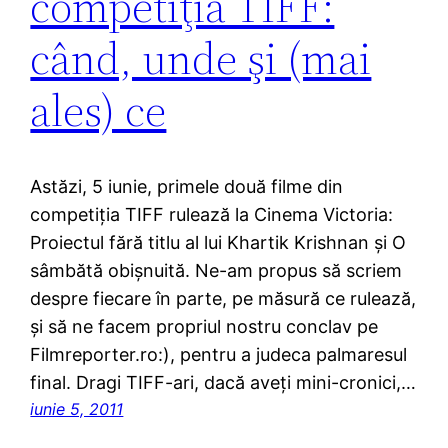
competiţia TIFF:
când, unde şi (mai
ales) ce
Astăzi, 5 iunie, primele două filme din
competiţia TIFF rulează la Cinema Victoria:
Proiectul fără titlu al lui Khartik Krishnan şi O
sâmbătă obişnuită. Ne-am propus să scriem
despre fiecare în parte, pe măsură ce rulează,
şi să ne facem propriul nostru conclav pe
Filmreporter.ro:), pentru a judeca palmaresul
final. Dragi TIFF-ari, dacă aveţi mini-cronici,…
iunie 5, 2011