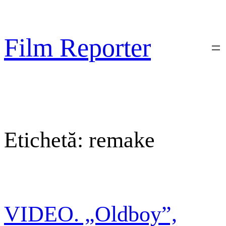
Sari
la
conținut
Film Reporter
Etichetă:
remake
VIDEO. „Oldboy”,