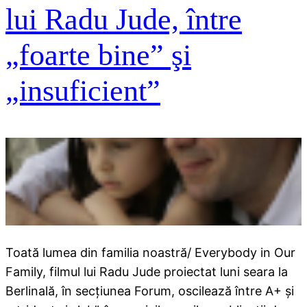
lui Radu Jude, între
„foarte bine” şi
„insuficient”
Toată lumea din familia noastră/ Everybody in Our
Family, filmul lui Radu Jude proiectat luni seara la
Berlinală, în secţiunea Forum, oscilează între A+ şi