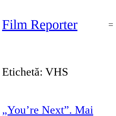
Sari
la
conținut
Film Reporter
Etichetă:
VHS
„You’re Next”. Mai