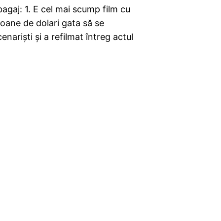
bagaj: 1. E cel mai scump film cu
ioane de dolari gata să se
enarişti şi a refilmat întreg actul