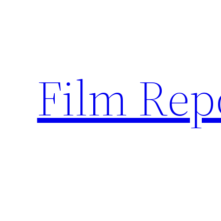
Sari
la
conținut
Film Rep