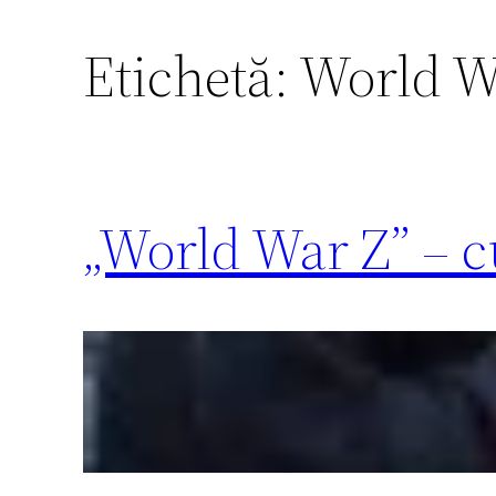
Etichetă:
World W
„World War Z” – cu