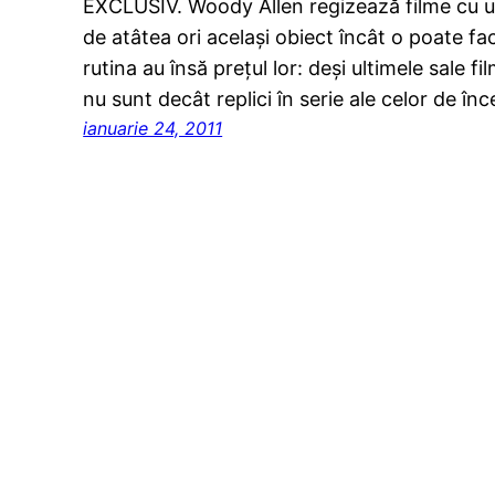
EXCLUSIV. Woody Allen regizează filme cu uş
de atâtea ori acelaşi obiect încât o poate fac
rutina au însă preţul lor: deşi ultimele sale f
nu sunt decât replici în serie ale celor de în
ianuarie 24, 2011