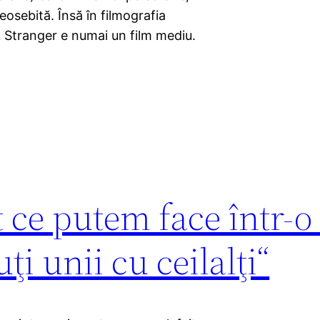
deosebită. Însă în filmografia
k Stranger e numai un film mediu.
 ce putem face într-o
ţi unii cu ceilalţi“