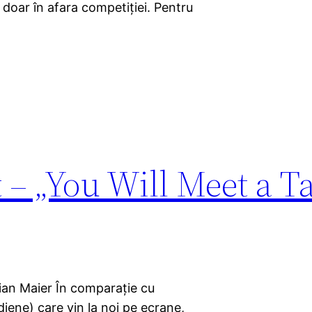
 doar în afara competiţiei. Pentru
 – „You Will Meet a Ta
cian Maier În comparaţie cu
iene) care vin la noi pe ecrane,