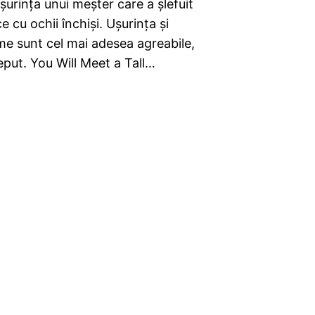
urinţa unui meşter care a şlefuit
e cu ochii închişi. Uşurinţa şi
ilme sunt cel mai adesea agreabile,
ceput. You Will Meet a Tall…