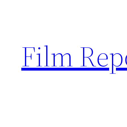
Sari
la
conținut
Film Rep