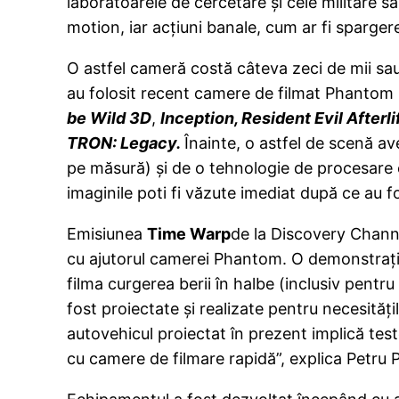
laboratoarele de cercetare şi cele militare sa
motion, iar acţiuni banale, cum ar fi sparger
O astfel cameră costă câteva zeci de mii sau c
au folosit recent camere de filmat Phantom 
be Wild 3D
,
Inception, Resident Evil After
TRON: Legacy.
Înainte, o astfel de scenă av
pe măsură) şi de o tehnologie de procesare
imaginile poti fi văzute imediat după ce au fo
Emisiunea
Time Warp
de la Discovery Channe
cu ajutorul camerei Phantom. O demonstraţie
filma curgerea berii în halbe (inclusiv pent
fost proiectate şi realizate pentru necesităţi
autovehicul proiectat în prezent implică tes
cu camere de filmare rapidă”, explica Petru 