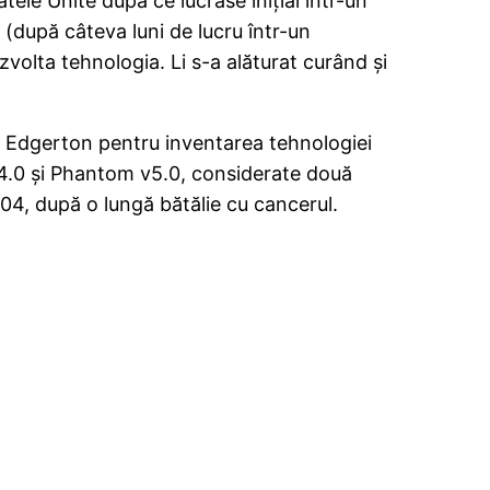
ele Unite după ce lucrase iniţial într-un
 (după câteva luni de lucru într-un
olta tehnologia. Li s-a alăturat curând şi
lui Edgerton pentru inventarea tehnologiei
.0 şi Phantom v5.0, considerate două
004, după o lungă bătălie cu cancerul.