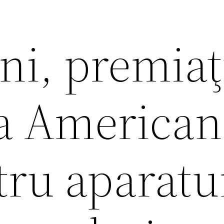
ni, premiaţ
a American
tru aparatu