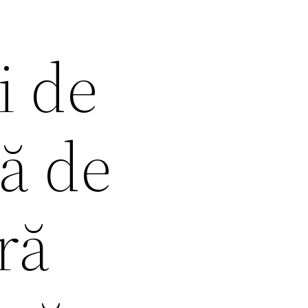
i de
ă de
ră