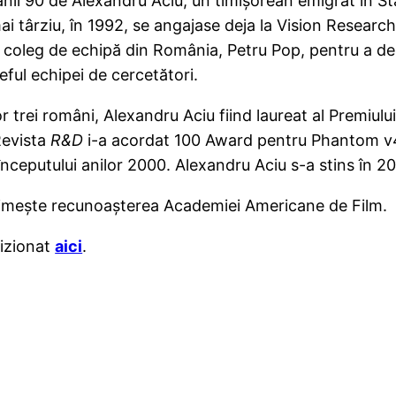
ii 90 de Alexandru Aciu, un timişorean emigrat în Stat
mai târziu, în 1992, se angajase deja la Vision Research
coleg de echipă din România, Petru Pop, pentru a dezv
eful echipei de cercetători.
or trei români, Alexandru Aciu fiind laureat al Premiu
Revista
R&D
i-a acordat 100 Award pentru Phantom v4
începutului anilor 2000. Alexandru Aciu s-a stins în 2
rimeşte recunoaşterea Academiei Americane de Film.
vizionat
aici
.