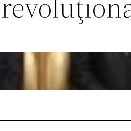
 revoluţion