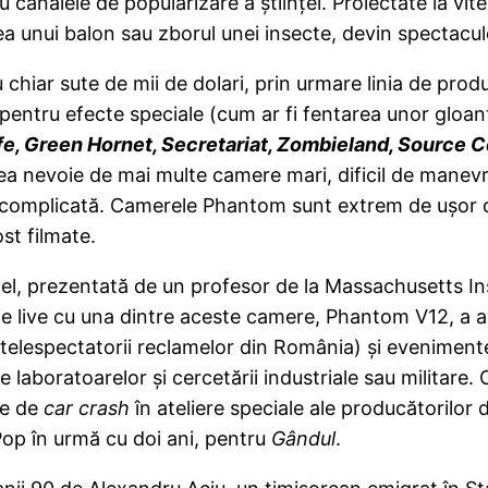
u canalele de popularizare a ştiinţei. Proiectate la vi
ea unui balon sau zborul unei insecte, devin spectaculo
hiar sute de mii de dolari, prin urmare linia de produc
pentru efecte speciale (cum ar fi fentarea unor gloa
life, Green Hornet, Secretariat, Zombieland, Source 
ea nevoie de mai multe camere mari, dificil de manevrat,
 complicată. Camerele Phantom sunt extrem de uşor 
st filmate.
l, prezentată de un profesor de la Massachusetts Ins
 live cu una dintre aceste camere, Phantom V12, a avu
ru telespectatorii reclamelor din România) şi evenimen
le laboratoarelor şi cercetării industriale sau militare
te de
car crash
în ateliere speciale ale producătorilor 
Pop în urmă cu doi ani, pentru
Gândul
.