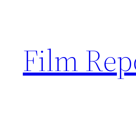
Sari
la
conținut
Film Rep