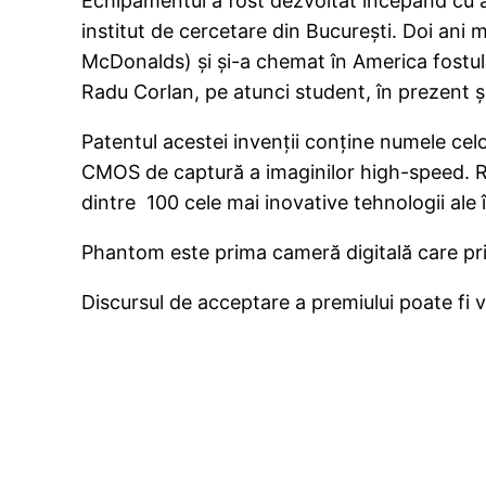
Echipamentul a fost dezvoltat începând cu an
institut de cercetare din Bucureşti. Doi ani 
McDonalds) şi şi-a chemat în America fostul 
Radu Corlan, pe atunci student, în prezent ş
Patentul acestei invenţii conţine numele cel
CMOS de captură a imaginilor high-speed. 
dintre 100 cele mai inovative tehnologii ale 
Phantom este prima cameră digitală care p
Discursul de acceptare a premiului poate fi 