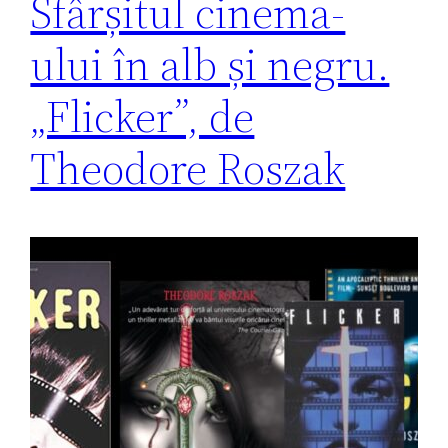
Sfârșitul cinema-
ului în alb și negru.
„Flicker”, de
Theodore Roszak