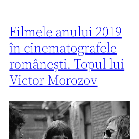
Filmele anului 2019
în cinematografele
românești. Topul lui
Victor Morozov