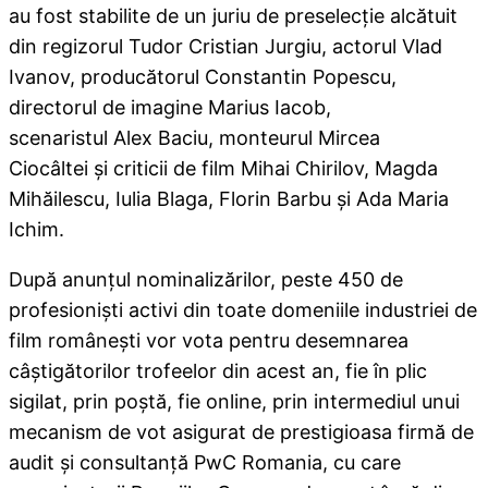
au fost stabilite de un juriu de preselecţie alcătuit
din regizorul Tudor Cristian Jurgiu, actorul Vlad
Ivanov, producătorul Constantin Popescu,
directorul de imagine Marius Iacob,
scenaristul Alex Baciu, monteurul Mircea
Ciocâltei şi criticii de film Mihai Chirilov, Magda
Mihăilescu, Iulia Blaga, Florin Barbu şi Ada Maria
Ichim.
După anunţul nominalizărilor, peste 450 de
profesionişti activi din toate domeniile industriei de
film româneşti vor vota pentru desemnarea
câştigătorilor trofeelor din acest an, fie în plic
sigilat, prin poştă, fie online, prin intermediul unui
mecanism de vot asigurat de prestigioasa firmă de
audit şi consultanţă PwC Romania, cu care