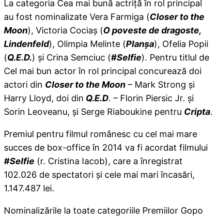
La categoria Cea mai bună actriță în rol principal
au fost nominalizate Vera Farmiga (
Closer to the
Moon
), Victoria Cociaș (
O poveste de dragoste,
Lindenfeld
), Olimpia Melinte (
Planșa
), Ofelia Popii
(
Q.E.D.
) și Crina Semciuc (
#Selfie
). Pentru titlul de
Cel mai bun actor în rol principal concurează doi
actori din
Closer to the Moon
– Mark Strong și
Harry Lloyd, doi din
Q.E.D
. – Florin Piersic Jr. și
Sorin Leoveanu, și Serge Riaboukine pentru
Cripta
.
Premiul pentru filmul românesc cu cel mai mare
succes de box-office în 2014 va fi acordat filmului
#Selfie
(r. Cristina Iacob), care a înregistrat
102.026 de spectatori și cele mai mari încasări,
1.147.487 lei.
Nominalizările la toate categoriile Premiilor Gopo