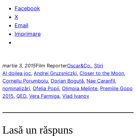
Facebook
X
Email
Imprimare
martie 3, 2015
Film Reporter
Oscar&Co.
, 
Ştiri
Al doilea joc
, 
Andrei Gruzsniczki
, 
Closer to the Moon
, 
Corneliu Porumboiu
, 
Dorian Boguţă
, 
Nae Caranfil
, 
nominalizări
, 
Ofelia Popii
, 
Olimpia Melinte
, 
Premiile Gopo
2015
, 
QED
, 
Vera Farmiga
, 
Vlad Ivanov
Lasă un răspuns