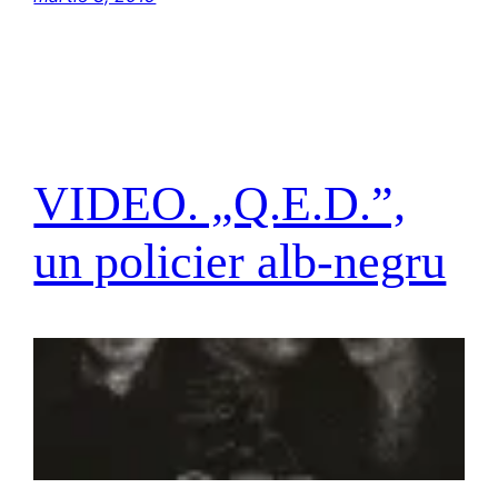
VIDEO. „Q.E.D.”,
un policier alb-negru