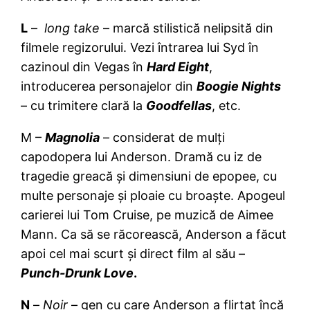
L
–
long take
– marcă stilistică nelipsită din
filmele regizorului. Vezi întrarea lui Syd în
cazinoul din Vegas în
Hard Eight
,
introducerea personajelor din
Boogie Nights
– cu trimitere clară la
Goodfellas
, etc.
M –
Magnolia
– considerat de mulți
capodopera lui Anderson. Dramă cu iz de
tragedie greacă și dimensiuni de epopee, cu
multe personaje și ploaie cu broaște. Apogeul
carierei lui Tom Cruise, pe muzică de Aimee
Mann. Ca să se răcorească, Anderson a făcut
apoi cel mai scurt și direct film al său –
Punch-Drunk Love
.
N
–
Noir
– gen cu care Anderson a flirtat încă