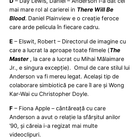
D
– Day Lewis, Daniel – Anderson i-a dat cel
mai mare rol al carierei in
There Will Be
Blood
. Daniel Plainview e o creație feroce
care arde pelicula în fiecare cadru.
E
– Elswit, Robert – Directorul de imagine cu
care a lucrat la aproape toate filmele (
The
Master
, la care a lucrat cu Mihai Mălaimare
Jr., e singura excepție). Omul de care stilul lui
Anderson va fi mereu legat. Același tip de
colaborare simbiotică pe care îl are și Wong
Kar-Wai cu Christopher Doyle.
F
– Fiona Apple – cântăreață cu care
Anderson a avut o relație la sfărșitul anilor
’90, și căreia i-a regizat mai multe
videoclipuri.