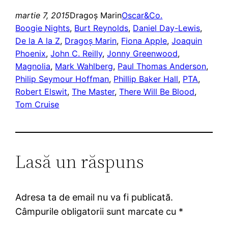
martie 7, 2015
Dragoş Marin
Oscar&Co.
Boogie Nights
, 
Burt Reynolds
, 
Daniel Day-Lewis
, 
De la A la Z
, 
Dragoş Marin
, 
Fiona Apple
, 
Joaquin
Phoenix
, 
John C. Reilly
, 
Jonny Greenwood
, 
Magnolia
, 
Mark Wahlberg
, 
Paul Thomas Anderson
, 
Philip Seymour Hoffman
, 
Phillip Baker Hall
, 
PTA
, 
Robert Elswit
, 
The Master
, 
There Will Be Blood
, 
Tom Cruise
Lasă un răspuns
Adresa ta de email nu va fi publicată.
Câmpurile obligatorii sunt marcate cu
*