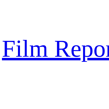
Sari
la
conținut
Film Repor