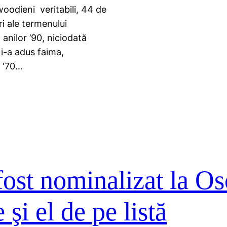
woodieni veritabili, 44 de
ri ale termenului
anilor ’90, niciodată
 i-a adus faima,
i ‘70…
ost nominalizat la Os
 şi el de pe listă