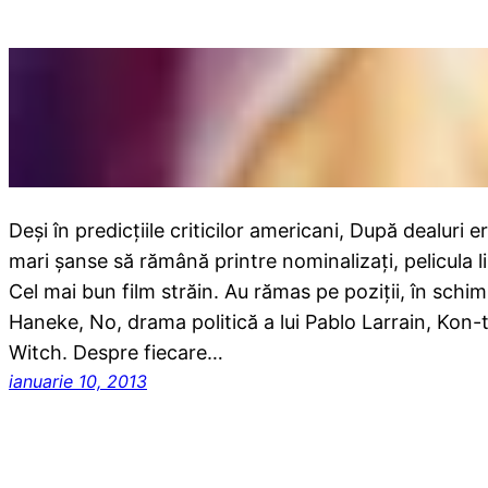
Deşi în predicţiile criticilor americani, După dealuri e
mari şanse să rămână printre nominalizaţi, pelicula l
Cel mai bun film străin. Au rămas pe poziţii, în schi
Haneke, No, drama politică a lui Pablo Larrain, Kon-ti
Witch. Despre fiecare…
ianuarie 10, 2013