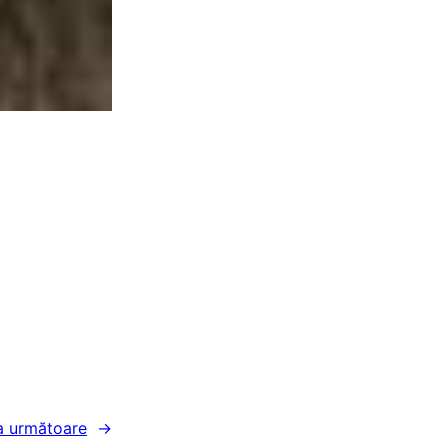
a următoare
→