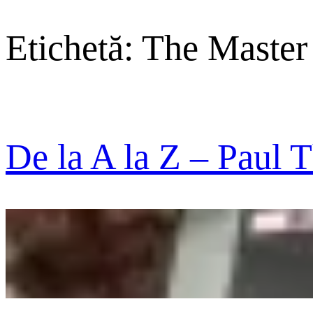
Etichetă:
The Master
De la A la Z – Paul