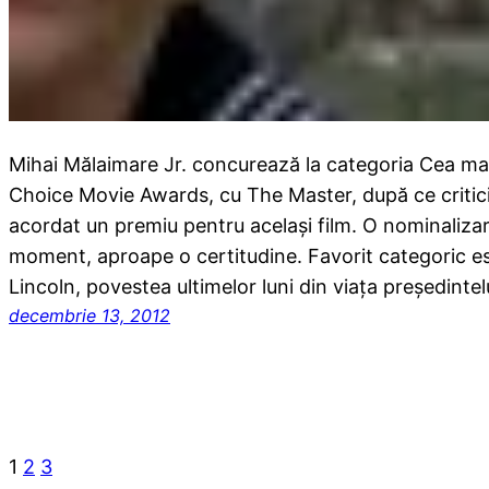
Mihai Mălaimare Jr. concurează la categoria Cea mai 
Choice Movie Awards, cu The Master, după ce critici
acordat un premiu pentru acelaşi film. O nominalizar
moment, aproape o certitudine. Favorit categoric es
Lincoln, povestea ultimelor luni din viaţa preşedinte
decembrie 13, 2012
1
2
3