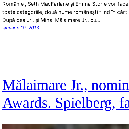
României, Seth MacFarlane şi Emma Stone vor face p
toate categoriile, două nume româneşti fiind în cărţi
După dealuri, şi Mihai Mălaimare Jr., cu…
ianuarie 10, 2013
Mălaimare Jr., nomina
Awards. Spielberg, fa