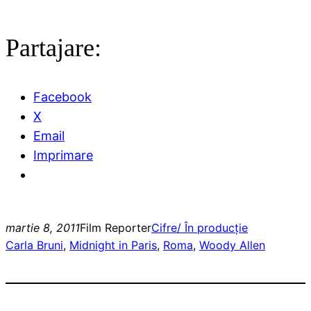
Partajare:
Facebook
X
Email
Imprimare
martie 8, 2011
Film Reporter
Cifre/ În producție
Carla Bruni
, 
Midnight in Paris
, 
Roma
, 
Woody Allen