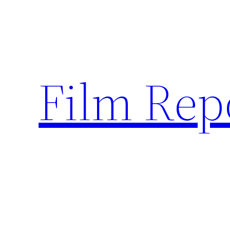
Sari
la
conținut
Film Rep