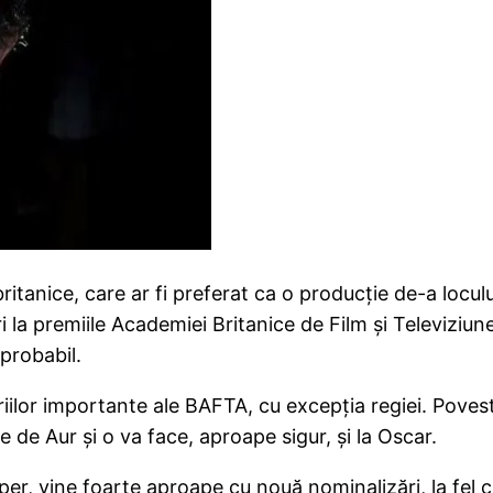
anice, care ar fi preferat ca o producţie de-a locului
i la premiile Academiei Britanice de Film şi Televiziu
 probabil.
oriilor importante ale BAFTA, cu excepţia regiei. Povest
e de Aur şi o va face, aproape sigur, şi la Oscar.
oper, vine foarte aproape cu nouă nominalizări, la fel c