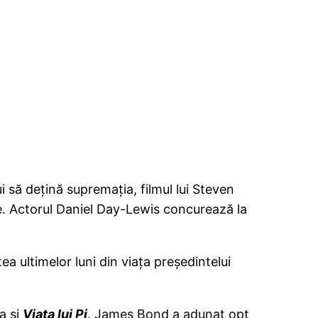
 să deţină supremaţia, filmul lui Steven
ne. Actorul Daniel Day-Lewis concurează la
ea ultimelor luni din viaţa preşedintelui
a şi
Viaţa lui Pi
. James Bond a adunat opt