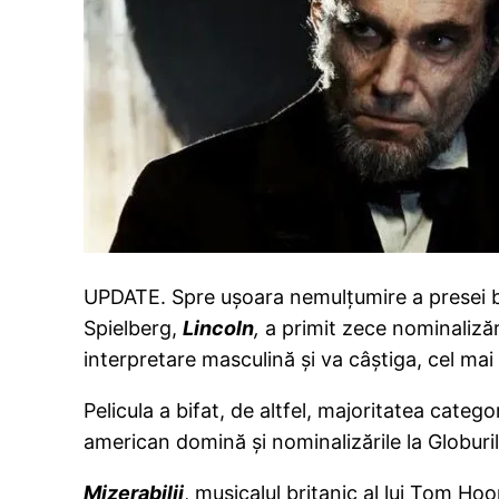
UPDATE. Spre uşoara nemulţumire a presei brit
Spielberg,
Lincoln
,
a primit zece nominalizăr
interpretare masculină şi va câştiga, cel mai
Pelicula a bifat, de altfel, majoritatea categ
american domină şi nominalizările la Globuril
Mizerabilii
, musicalul britanic al lui Tom Ho