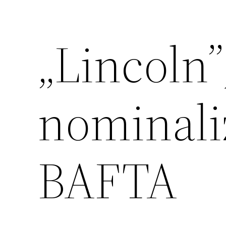
„Lincoln”
nominaliz
BAFTA