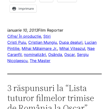
Imprimare
ianuarie 10, 2013
Film Reporter
Cifre/ În producție
, 
Ştiri
Cristi Puiu
, 
Cristian Mungiu
, 
Dupa dealuri
, 
Lucian
Pintilie
, 
Mihai Mălaimare Jr.
, 
Mihai Viteazul
, 
Nae
Caranfil
, 
nominalizări
, 
Osânda
, 
Oscar
, 
Sergiu
Nicolaescu
, 
The Master
3 răspunsuri la “Lista
tuturor filmelor trimise
de România la Oscar”