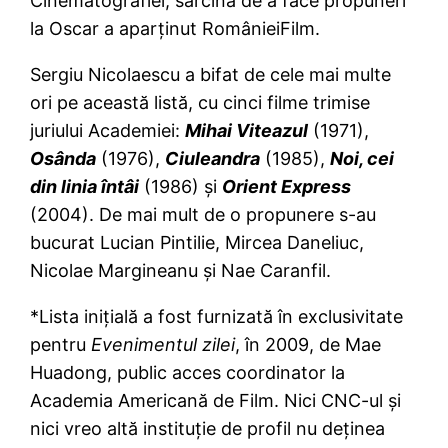
Cinematografiei, sarcina de a face propuneri
la Oscar a aparţinut RomânieiFilm.
Sergiu Nicolaescu a bifat de cele mai multe
ori pe această listă, cu cinci filme trimise
juriului Academiei:
Mihai Viteazul
(1971),
Osânda
(1976),
Ciuleandra
(1985),
Noi, cei
din linia întâi
(1986) şi
Orient Express
(2004). De mai mult de o propunere s-au
bucurat Lucian Pintilie, Mircea Daneliuc,
Nicolae Margineanu şi Nae Caranfil.
*Lista iniţială a fost furnizată în exclusivitate
pentru
Evenimentul
zilei
, în 2009, de Mae
Huadong, public acces coordinator la
Academia Americană de Film. Nici CNC-ul şi
nici vreo altă instituţie de profil nu deţinea