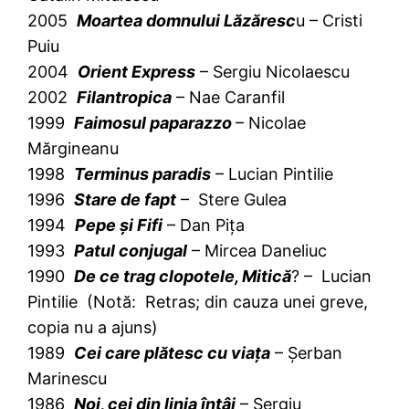
2005
Moartea domnului Lăzăresc
u – Cristi
Puiu
2004
Orient Express
– Sergiu Nicolaescu
2002
Filantropica
– Nae Caranfil
1999
Faimosul paparazzo
– Nicolae
Mărgineanu
1998
Terminus paradis
– Lucian Pintilie
1996
Stare de fapt
– Stere Gulea
1994
Pepe şi Fifi
– Dan Piţa
1993
Patul conjugal
– Mircea Daneliuc
1990
De ce trag clopotele, Mitică
? – Lucian
Pintilie (Notă: Retras; din cauza unei greve,
copia nu a ajuns)
1989
Cei care plătesc cu viaţa
– Şerban
Marinescu
1986
Noi, cei din linia întâi
– Sergiu