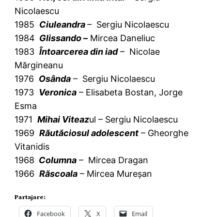
Nicolaescu
1985
Ciuleandra
– Sergiu Nicolaescu
1984
Glissando –
Mircea Daneliuc
1983
Întoarcerea din iad
– Nicolae
Mărgineanu
1976
Osânda
– Sergiu Nicolaescu
1973
Veronica
– Elisabeta Bostan, Jorge
Esma
1971
Mihai Viteaz
ul – Sergiu Nicolaescu
1969
Răutăciosul adolescent
– Gheorghe
Vitanidis
1968
Columna
– Mircea Dragan
1966
Răscoala
– Mircea Mureşan
Partajare:
Facebook
X
Email