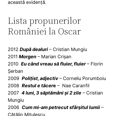
această evidenţă.
Lista propunerilor
României la Oscar
2012
După dealuri
– Cristian Mungiu
2011
Morgen
– Marian Crişan
2010
Eu când vreau să fluier, fluier
– Florin
Şerban
2009
Poliţist, adjectiv
– Corneliu Porumboiu
2008
Restul e tăcer
e
– Nae Caranfil
2007
4 luni, 3 săptămâni şi 2 zile
– Cristian
Mungiu
2006
Cum mi-am petrecut sfârşitul lumii
–
Cătălin Mitulescu