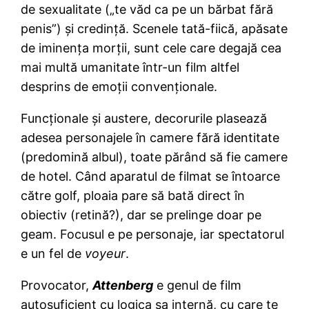
de sexualitate („te văd ca pe un bărbat fără
penis”) şi credinţă. Scenele tată-fiică, apăsate
de iminenţa morţii, sunt cele care degajă cea
mai multă umanitate într-un film altfel
desprins de emoţii convenţionale.
Funcţionale şi austere, decorurile plasează
adesea personajele în camere fără identitate
(predomină albul), toate părând să fie camere
de hotel. Când aparatul de filmat se întoarce
către golf, ploaia pare să bată direct în
obiectiv (retină?), dar se prelinge doar pe
geam. Focusul e pe personaje, iar spectatorul
e un fel de
voyeur
.
Provocator,
Attenberg
e genul de film
autosuficient cu logica sa internă, cu care te