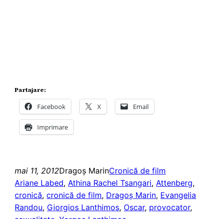
Partajare:
Facebook
X
Email
Imprimare
mai 11, 2012
Dragoş Marin
Cronică de film
Ariane Labed
, 
Athina Rachel Tsangari
, 
Attenberg
, 
cronică
, 
cronică de film
, 
Dragoş Marin
, 
Evangelia
Randou
, 
Giorgios Lanthimos
, 
Oscar
, 
provocator
, 