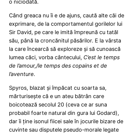
o niciodată.
Când greaca nu îi e de ajuns, caută alte căi de
exprimare, de la comportamentul gorilelor lui
Sir David, pe care le imită împreună cu tatăl
său, până la croncănitul păsărilor. E la vârsta
la care încearcă să exploreze şi să cunoască
lumea căci, vorba cântecului,
C’est le temps
de l’amour,/le temps des copains et de
l’aventure.
Spyros, blazat şi împăcat cu soarta sa,
mărturiseşte că e un ateu bătrân care
boicotează secolul 20 (ceva ce ar suna
probabil foarte natural din gura lui Godard),
dar îi ţine isonul fiicei sale în jocurile bizare de
cuvinte sau disputele pseudo-morale legate