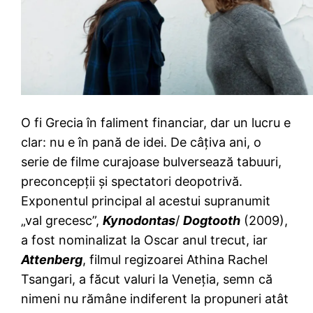
O fi Grecia în faliment financiar, dar un lucru e
clar: nu e în pană de idei. De câţiva ani, o
serie de filme curajoase bulversează tabuuri,
preconcepţii şi spectatori deopotrivă.
Exponentul principal al acestui supranumit
„val grecesc”,
Kynodontas
/
Dogtooth
(2009),
a fost nominalizat la Oscar anul trecut, iar
Attenberg
, filmul regizoarei Athina Rachel
Tsangari, a făcut valuri la Veneţia, semn că
nimeni nu rămâne indiferent la propuneri atât