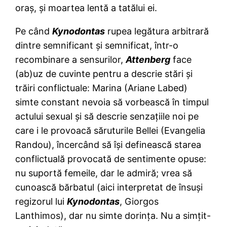
oraş, şi moartea lentă a tatălui ei.
Pe când
Kynodontas
rupea legătura arbitrară
dintre semnificant şi semnificat, într-o
recombinare a sensurilor,
Attenberg
face
(ab)uz de cuvinte pentru a descrie stări şi
trăiri conflictuale: Marina (Ariane Labed)
simte constant nevoia să vorbească în timpul
actului sexual şi să descrie senzaţiile noi pe
care i le provoacă săruturile Bellei (Evangelia
Randou), încercând să îşi definească starea
conflictuală provocată de sentimente opuse:
nu suportă femeile, dar le admiră; vrea să
cunoască bărbatul (aici interpretat de însuşi
regizorul lui
Kynodontas
, Giorgos
Lanthimos), dar nu simte dorinţa. Nu a simţit-