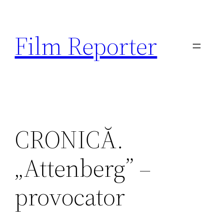
Sari
la
Film Reporter
conținut
CRONICĂ.
„Attenberg” –
provocator