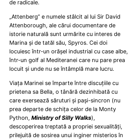
de radicale.
„Attenberg” e numele stâlcit al lui Sir David
Attenborough, ale cărui documentare de
istorie naturală sunt urmărite cu interes de
Marina şi de tatăl său, Spyros. Cei doi
locuiesc într-un orăşel industrial cu case albe,
într-un golf al Mediteranei care nu pare prea
locuit şi unde nu se întâmplă mare lucru.
Viaţa Marinei se împarte între discuţiile cu
prietena sa Bella, o tânără dezinhibată cu
care exersează săruturi şi paşi-sincron (nu
prea departe de schiţa celor de la Monty
Python,
Ministry of Silly Walks
),
descoperirea treptată a propriei sexualităţi,
prilejuită de sosirea unui inginer misterios în