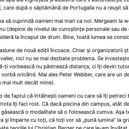
nei, care după o săptămână de Portugalia nu a reuşit s
pea să cuprindă oameni mai mari ca noi. Mergeam la wor
 nu (depine de nivelul de cunoştinţe personale sau de c
sideră la început de drum. Bine, toată lumea se conside
siune de nouă ediţii încoace. Chiar şi organizatorii şti
stivalier, nici nu se mai dezbate problema. Se investeşt
ă-ţi vorbească nu păstrează distanţa, ci îţi devin tutor
a de vorbă oricând. Mai ales Peter Webber, care are un 
e mai mult decât mine).
 de faptul că întâlneşti oameni cu care să îţi petreci ti
ta îţi faci rost. Că dacă piscina din campus, atât de ri
să găsească o modalitate să o folosească cumva. Aşa te 
şi împarte cu toţi, că toţi vor să „pună lumina” la gr
e teoriile lui Christian Berger pe care le-am învăţat 