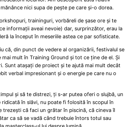
ă mănânce nici supa de peşte pe care şi-o dorea.
kshopuri, traininguri, vorbăreli de şase ore şi te
e informaţii aveai nevoie) dar, surprinzător, erau la
ră la început în meseriile astea ce par sofisticate.
u că, din punct de vedere al organizării, festivalul se
e mai mult în Training Ground şi tot ce ţine de el. Şi
i. Sunt ataşaţi de proiect şi te ajută mai mult decât
debit verbal impresionant şi o energie pe care nu o
mpul şi să te distrezi, ţi s-ar putea oferi o slujbă, un
dicată în slăvi, nu poate fi folosită în scopul în
trezeşti că faci un grătar în piscină, că cineva îl
ătar ca să se vadă când trebuie întors totul sau
la masterclass-ul lui despre lumină.