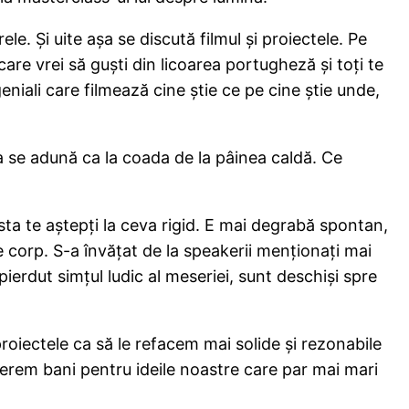
e. Şi uite aşa se discută filmul şi proiectele. Pe
re vrei să guşti din licoarea portugheză şi toţi te
niali care filmează cine ştie ce pe cine ştie unde,
ea se adună ca la coada de la pâinea caldă. Ce
ta te aştepţi la ceva rigid. E mai degrabă spontan,
e corp. S-a învăţat de la speakerii menţionaţi mai
ierdut simţul ludic al meseriei, sunt deschişi spre
oiectele ca să le refacem mai solide şi rezonabile
ă cerem bani pentru ideile noastre care par mai mari