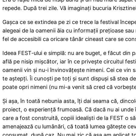
repede. După trei zile. Vă imaginaţi bucuria Kriszti
Gaşca ce se extindea pe zi ce trece la festival înce
alegeai de la oamenii ăia cu informaţii preţioase sau
fel de accesibili ca oricare tânăr cineast care se con
Ideea FEST-ului e simplă: nu are buget, e făcut din pa
află pe nisip mişcător, iar în ce priveşte circuitul fe
oamenii vin şi nu-i învinovăţeşte nimeni. Cei ce vin s
te aştepţi. Îi cunoşti pe toţi şi sunt dispuşi să ste
poate opri nimeni (nu mi-a venit să cred că vorbeşt
Şi aşa, în toată nebunia asta, îţi dai seama că, dincolo
proiect, o experienţă frumoasă. Că dacă nu ai unde îno
care a fost construită, copiii idealişti de la FEST o 
amenajează cu lumânări, că toată lumea găteşte ceva 
consumat, după caz. Nu mai zic că aşa am aplicat toat