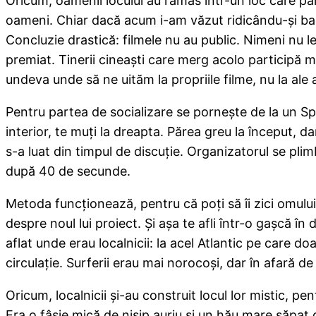
Oricum, oamenii locului au rămas într-un loc care păre
oameni. Chiar dacă acum i-am văzut ridicându-şi bagd
Concluzie drastică: filmele nu au public. Nimeni nu l
premiat. Tinerii cineaşti care merg acolo participă 
undeva unde să ne uităm la propriile filme, nu la ale a
Pentru partea de socializare se porneşte de la un Sp
interior, te muţi la dreapta. Părea greu la început, d
s-a luat din timpul de discuţie. Organizatorul se pli
după 40 de secunde.
Metoda funcţionează, pentru că poţi să îi zici omului c
despre noul lui proiect. Şi aşa te afli într-o gaşcă 
aflat unde erau localnicii: la acel Atlantic pe care do
circulaţie. Surferii erau mai norocoşi, dar în afară d
Oricum, localnicii şi-au construit locul lor mistic, 
Era o fâşie mică de nisip auriu şi un hău mare săpat 