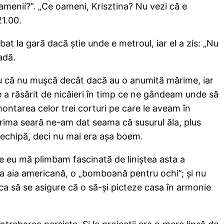
oamenii?”. „Ce oameni, Krisztina? Nu vezi că e
21.00.
at la gară dacă ştie unde e metroul, iar el a zis: „Nu
adă.
ziu că nu muşcă decât dacă au o anumită mărime, iar
e a răsărit de nicăieri în timp ce ne gândeam unde să
ontarea celor trei corturi pe care le aveam în
rima seară ne-am dat seama că susurul ăla, plus
e echipă, deci nu mai era aşa boem.
ce eu mă plimbam fascinată de liniştea asta a
rba aia americană, o „bomboană pentru ochi”; şi nu
ă ca să se asigure că o să-şi picteze casa în armonie