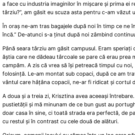
a face cu industria imaginilor în mişcare şi prima ei 
târziu?”, am găsit eu scuza asta pentru c-am văzut u
În oraş ne-am tras bagajele după noi în timp ce ne îm
încă.” De-atunci s-a ţinut după noi zâmbind continuu
Până seara târziu am găsit campusul. Eram speriaţi 
ăştia care ne dădeau târcoale se pare că erau prea m
campăm. A zis că vrea să îşi petreacă timpul cu noi,
folosinţă. Le-am montat sub copaci, după ce am tra
vântul care hâţâna copacii, ne-ar fi ridicat şi cort
A doua şi a treia zi, Krisztina avea aceeaşi întrebar
pustietăţii şi mă minunam de ce bun gust au portughe
doar casa în sine, ci toată strada era perfectă, de pa
cu restul şi în contrast cu cele două de alături.