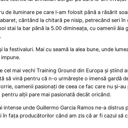
 de iluminare pe care l-am folosit până a răsărit soarel
ret, cântând la chitară pe nisip, petrecând seri în ca
i stai la bar până la 5.00 dimineaţa, cu oamenii ăia ge
.
 şi la festivaluri. Mai cu seamă la alea bune, unde lum
e impune.
 cel mai vechi Training Ground din Europa şi ştiind as
icită să vină pentru că n-o urmăreşte o imensă gardă d
rrie, oamenii pasionaţi de ceea ce fac care nu şi-au p
 pentru alţii pare mai pasionată decât oricând.
i intense unde Guillermo Garcia Ramos ne-a distrus pr
 şi în faţa producătorilor când am zis că ar fi cazul s