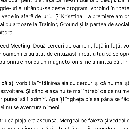
a doar pentru ei, aşa că ne-am dus la proiecţii. Dar în
e-urile, uitându-se peste program, vorbind în toate l
e vede în afară de juriu. Şi Krisztina. La premiere am 
mai cu ardoare la Training Ground şi la partea de soci
ltora.
eed Meeting. Două cercuri de oameni, faţă în faţă, vor
ar oamenii erau atât de entuziaşti încât uitau să se op
mba printre noi cu un magnetofon şi ne amintea că „Thi
ă aţi vorbit la întâlnirea aia cu cercuri şi că nu mai ş
în dezvoltare. Şi când e aşa nu te mai întrebi de ce nu
ar puteai să îl admiri. Apa îţi îngheţa pielea până se f
e ei nu se aventura nimeni.
pentru că plaja era ascunsă. Mergeai pe faleză şi vedea
de apa aia îngheţată şi albastră care îi ascundea pe cu