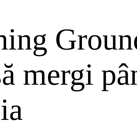
ning Groun
să mergi pâ
ia