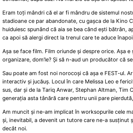
Eram toţi mândri că el ar fi mândru de sistemul nostru
stadioane ce par abandonate, cu gaşca de la Kino Caba
huiduiesc spunând că aia se bea când eşti bătrân, apo
ca apoi să alergi direct la trenul care te aduce înapoi
Aşa se face film. Film oriunde şi despre orice. Aşa e
organizare, dom’le? Şi să n-aud un producător că s
Sau poate am fost noi norocoşi că aşa e FEST-ul. Are
interactiv şi jucăuş. Locul în care Melissa Leo e fer
sus, dar şi de la Tariq Anwar, Stephan Altman, Tim Co
generaţia asta tânără care pentru unii pare pierdută,
Am muncit şi ne-am implicat în worksopurile cele ma
şi, inevitabil, a devenit un tutore care ne-a susţinut
decât noi.