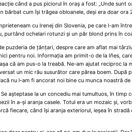
reacţie când a pus piciorul în oraş a fost: „Unde sunt 
n bărbat cum îşi trăgea obloanele, deşi era doar ora 
prieteneam cu Irenej din Slovenia, pe care l-am întreb
, purtând ochelari rotunzi şi un păr blond prins în co
de puzderia de ţânţari, despre care am aflat mai târ
ici pentru noi. Informaţia am primit-o de la Iñes, car
 aşa că am pus-o la treabă. Ne-am ajutat reciproc la m
versat un mic râu susurător care părea boem. După p
ul dacă nu l-am fi ancorat noi bine cu munca noastră d
e. Se aşteptase la un concediu mai tumultuos, în timp 
zii în a-şi aranja casele. Totul era un mozaic şi, vo
rcă fiecare, când îşi aranja exteriorul, ieşea în strad