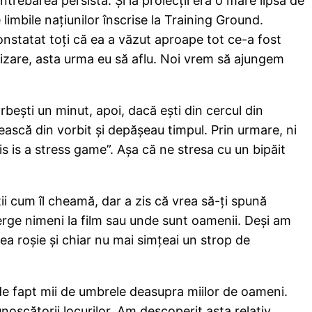
trebarea persista. Şi la proiecţii era o mare lipsă de
imbile naţiunilor înscrise la Training Ground.
constatat toţi că ea a văzut aproape tot ce-a fost
alizare, asta urma eu să aflu. Noi vrem să ajungem
beşti un minut, apoi, dacă eşti din cercul din
rească din vorbit şi depăşeau timpul. Prin urmare, ni
s is a stress game”. Aşa că ne stresa cu un bipăit
tii cum îl cheamă, dar a zis că vrea să-ţi spună
 merge nimeni la film sau unde sunt oamenii. Deşi am
ăcea roşie şi chiar nu mai simţeai un strop de
i de fapt mii de umbrele deasupra miilor de oameni.
noscătorii locurilor. Am descoperit asta relativ