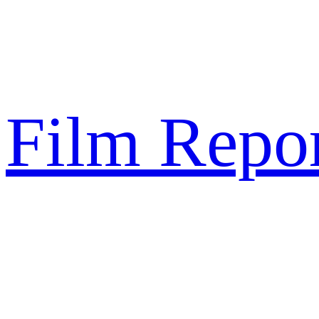
Sari
la
conținut
Film Repor