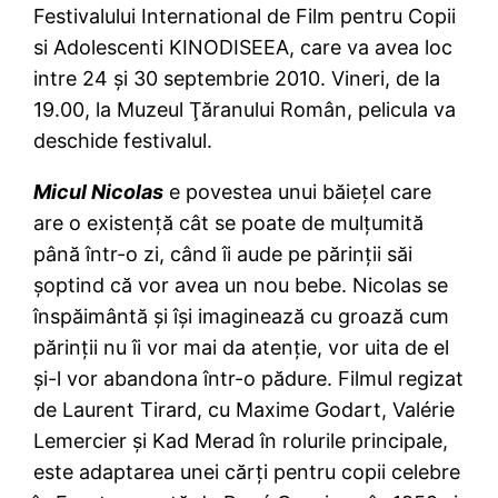
Festivalului International de Film pentru Copii
si Adolescenti KINODISEEA, care va avea loc
intre 24 şi 30 septembrie 2010. Vineri, de la
19.00, la Muzeul Ţăranului Român, pelicula va
deschide festivalul.
Micul Nicolas
e povestea unui băieţel care
are o existenţă cât se poate de mulţumită
până într-o zi, când îi aude pe părinţii săi
şoptind că vor avea un nou bebe. Nicolas se
înspăimântă şi îşi imaginează cu groază cum
părinţii nu îi vor mai da atenţie, vor uita de el
şi-l vor abandona într-o pădure. Filmul regizat
de Laurent Tirard, cu Maxime Godart, Valérie
Lemercier şi Kad Merad în rolurile principale,
este adaptarea unei cărţi pentru copii celebre