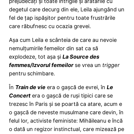
prejudecăţi şi toate intrigile şi arătările cu
degetul care decurg din ele, Leila ajungând un
fel de ţap ispăşitor pentru toate frustrările
care răbufnesc cu ocazia grevei.
Aşa cum Leila e scânteia de care au nevoie
nemulţumirile femeilor din sat ca să
explodeze, tot aşa şi
La Source des
femmes/Izvorul femeilor
se vrea un
trigger
pentru schimbare.
În
Train de vie
era o gaşcă de evrei, în
Le
Concert
era o gaşcă de ruşi tipici care se
trezesc în Paris şi se poartă ca atare, acum e
o gaşcă de neveste musulmane care devin, în
felul lor, activiste feministe: Mihăileanu e încă
o dată un regizor instinctual, care mizează pe