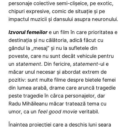
personaje colective semi-clişeice, pe exotic,
chipuri expresive, comic de situaţie şi pe
impactul muzicii şi dansului asupra neuronului.
Izvorul femeilor
e un film în care prioritatea e
destinaţia şi nu călătoria, adică făcut cu
gândul la „mesaj” şi nu la sufletele din
poveste, care nu sunt decât vehicule pentru
un
statement
. Din fericire,
statement
-ul e
măcar unul necesar şi abordat extrem de
pozitiv: sunt multe filme despre bietele femei
din lumea arabă, drame care aruncă tragedie
peste tragedie în cârca personajelor, dar
Radu Mihăileanu măcar tratează tema cu
umor, ca un
feel good movie
veritabil.
Înaintea proiecţiei care a deschis luni seara