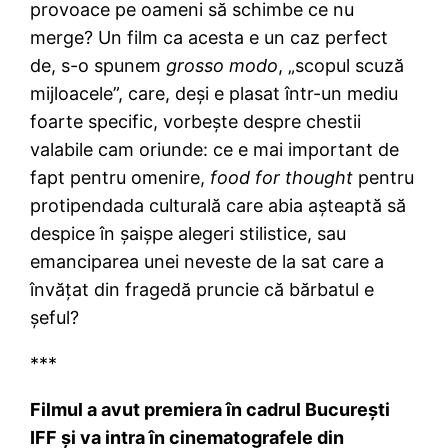
provoace pe oameni să schimbe ce nu
merge? Un film ca acesta e un caz perfect
de, s-o spunem
grosso modo
, „scopul scuză
mijloacele”, care, deşi e plasat într-un mediu
foarte specific, vorbeşte despre chestii
valabile cam oriunde: ce e mai important de
fapt pentru omenire,
food for thought
pentru
protipendada culturală care abia aşteaptă să
despice în şaişpe alegeri stilistice, sau
emanciparea unei neveste de la sat care a
învăţat din fragedă pruncie că bărbatul e
şeful?
***
Filmul a avut premiera în cadrul Bucureşti
IFF şi va intra în cinematografele din