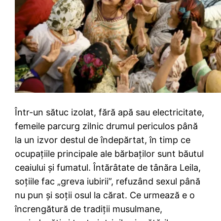
Într-un sătuc izolat, fără apă sau electricitate,
femeile parcurg zilnic drumul periculos până
la un izvor destul de îndepărtat, în timp ce
ocupaţiile principale ale bărbaţilor sunt băutul
ceaiului şi fumatul. Întărâtate de tânăra Leila,
soţiile fac „greva iubirii”, refuzând sexul până
nu pun şi soţii osul la cărat. Ce urmează e o
încrengătură de tradiţii musulmane,