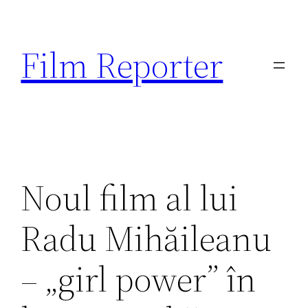
Sari
la
Film Reporter
conținut
Noul film al lui
Radu Mihăileanu
– „girl power” în