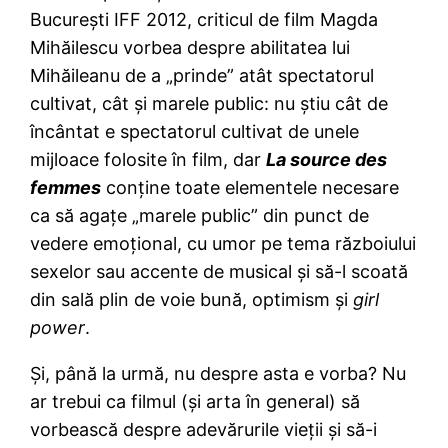
Bucureşti IFF 2012, criticul de film Magda
Mihăilescu vorbea despre abilitatea lui
Mihăileanu de a „prinde” atât spectatorul
cultivat, cât şi marele public: nu ştiu cât de
încântat e spectatorul cultivat de unele
mijloace folosite în film, dar
La source des
femmes
conţine toate elementele necesare
ca să agaţe „marele public” din punct de
vedere emoţional, cu umor pe tema războiului
sexelor sau accente de musical şi să-l scoată
din sală plin de voie bună, optimism şi
girl
power
.
Şi, până la urmă, nu despre asta e vorba? Nu
ar trebui ca filmul (şi arta în general) să
vorbească despre adevărurile vieţii şi să-i