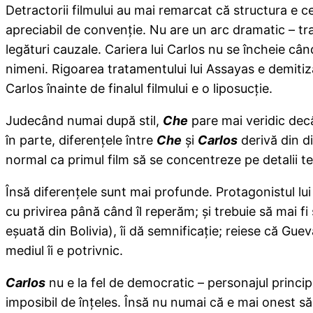
Detractorii filmului au mai remarcat că structura e cea
apreciabil de convenţie. Nu are un arc dramatic – trai
legături cauzale. Cariera lui Carlos nu se încheie câ
nimeni. Rigoarea tratamentului lui Assayas e demitiz
Carlos înainte de finalul filmului e o liposucţie.
Judecând numai după stil,
Che
pare mai veridic de
în parte, diferenţele între
Che
şi
Carlos
derivă din di
normal ca primul film să se concentreze pe detalii teh
Însă diferenţele sunt mai profunde. Protagonistul lu
cu privirea până când îl reperăm; şi trebuie să mai fi 
eşuată din Bolivia), îi dă semnificaţie; reiese că Gue
mediul îi e potrivnic.
Carlos
nu e la fel de democratic – personajul principal
imposibil de înţeles. Însă nu numai că e mai onest să