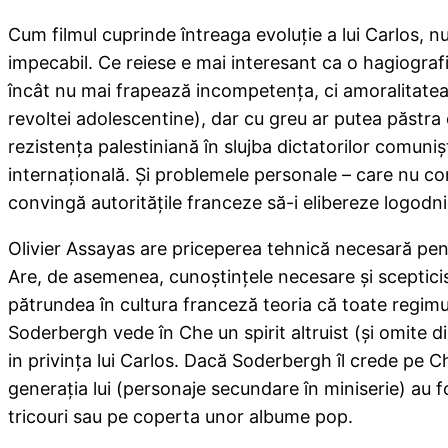
Cum filmul cuprinde întreaga evoluţie a lui Carlos, nu
impecabil. Ce reiese e mai interesant ca o hagiografie
încât nu mai frapează incompetenţa, ci amoralitatea r
revoltei adolescentine), dar cu greu ar putea păstra
rezistenţa palestiniană în slujba dictatorilor comunişt
internaţională. Şi problemele personale – care nu con
convingă autorităţile franceze să-i elibereze logodni
Olivier Assayas are priceperea tehnică necesară pentr
Are, de asemenea, cunoştinţele necesare şi scepticism
pătrundea în cultura franceză teoria că toate regimuri
Soderbergh vede în Che un spirit altruist (şi omite di
in privinţa lui Carlos. Dacă Soderbergh îl crede pe C
generaţia lui (personaje secundare în miniserie) au fos
tricouri sau pe coperta unor albume pop.