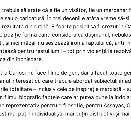
 trebuie să arate că e fie un visător, fie un mercenar 
 sau o caricatură. În trei decenii e atâta vreme să-şi 
ezultată din rutină. E foarte posibil să fi crezut în C
 o poziţie fermă cand consideră că duşmanul, nebulos,
i, şi nici măcar nu sesizează ironia faptului că, anti-im
tează pentru restul lumii – tot prin violenţă le rezol
ca din închisoare.
u Carlos: nu face filme de gen, dar a făcut toate genu
ul interesat cu care trebuie abordat subiectul: în ado
le totalitare – inclusiv cele de inspiraţie marxistă – 
n filmul biografic faptele care ar putea pune la îndoia
he reprezentativ pentru o filosofie, pentru Assayas, Ca
t mai puţin individualişti, mai puţin distructivi şi mai