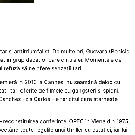
 şi antitriumfalist. De multe ori, Guevara (Benicio
perat in grup decat oricare dintre ei. Momentele de
 refuză să ne ofere senzaţii tari.
 premieră in 2010 la Cannes, nu seamănă deloc cu
ţii tari oferite de filmele cu gangsteri şi spioni.
z Sanchez –zis Carlos – e fericitul care starneşte
reconstituirea conferinţei OPEC în Viena din 1975,
ctând toate regulile unui thriller cu ostatici, iar lui