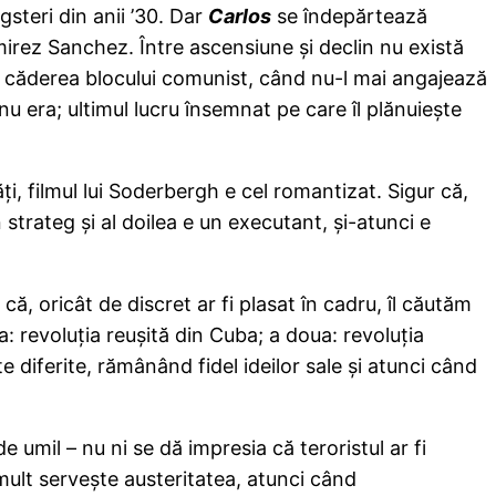
gsteri din anii ’30. Dar
Carlos
se îndepărtează
amirez Sanchez. Între ascensiune şi declin nu există
upă căderea blocului comunist, când nu-l mai angajează
u era; ultimul lucru însemnat pe care îl plănuieşte
tăţi, filmul lui Soderbergh e cel romantizat. Sigur că,
 strateg şi al doilea e un executant, şi-atunci e
ă, oricât de discret ar fi plasat în cadru, îl căutăm
a: revoluţia reuşită din Cuba; a doua: revoluţia
e diferite, rămânând fidel ideilor sale şi atunci când
e umil – nu ni se dă impresia că teroristul ar fi
 mult serveşte austeritatea, atunci când