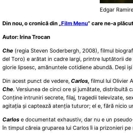
Edgar Ramirez,
Din nou, o cronică din „
Film Menu
” care ne-a plăcu
Autor: Irina Trocan
Che
(regia Steven Soderbergh, 2008), filmul biograf
del Toro) e arătat in cadre largi, printre luptătorii d
glorie lipsesc, amănuntele cotidiene abundă. Deşi işi
Din acest punct de vedere,
Carlos,
filmul lui Olivie
Che
. Versiunea de cinci ore şi jumătate, distribuită c
Conţine intruniri secrete, filaj, tragedii televizate, 
agitaţia şi captează atenţia tuturor; el e, fără nicio 
Carlos
e documentat exhaustiv, dar nu e un pseudo-d
în timpul căreia gruparea lui Carlos îi ia prizonieri pe