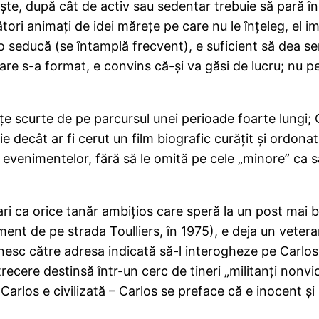
eşte, după cât de activ sau sedentar trebuie să pară î
ători animaţi de idei măreţe pe care nu le înţeleg, el i
 seducă (se întamplă frecvent), e suficient să dea sem
are s-a format, e convins că-şi va găsi de lucru; nu pen
e scurte de pe parcursul unei perioade foarte lungi; C
e decât ar fi cerut un film biografic curăţit şi ordonat
 evenimentelor, fără să le omită pe cele „minore” ca 
mari ca orice tanăr ambiţios care speră la un post mai b
tament de pe strada Toulliers, în 1975), e deja un vet
rnesc către adresa indicată să-l interogheze pe Carlos, ş
recere destinsă într-un cerc de tineri „militanţi nonvi
Carlos e civilizată – Carlos se preface că e inocent şi p