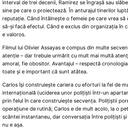
interval de trei decenii, Ramirez se îngraşă sau slăb
sine pe care o proiectează. În anturajul tinerilor lupt
reputaţie. Când întâlneşte o femeie pe care vrea să o
să-şi facă efectul. Când e exclus din organizaţia în c
e valoros.
Filmul lui Olivier Assayas e compus din multe secvenţ
atenţie – dar trebuie urmărit cu mult mai multă atenţi
amoral, fie obositor. Avantajul – respectă cronologia
toate şi e important că sunt atâtea.
Carlos îşi construieşte cariera cu eforturi la fel de 
internaţională (uciderea unor poliţişti într-un apar
prin felul în care construieşte secvenţa. Poliţiştii po
operaţiune de rutină; Carlos e de mult acolo, la o pet
scântei instantaneu, dar conversaţia între poliţişti şi 
nu e aşa.