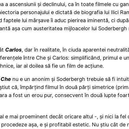
 a ascensiunii şi declinului, ca în toate filmele cu gan
ectoria personajului e dictată de biografia lui Ilici R
nd faptele lui mârşave îi aduc pierirea iminentă, ci d
antă aşa cum austeritatea mijloacelor lui Soderbergh n
cât
Carlos
, dar în realitate, în ciuda aparentei neutrali
ferenţele între Che şi Carlos: simplificând, primul e un
nice, iar al doilea să fie un film de acţiune.
i
Che
nu e un anonim şi Soderbergh trebuie să fi intuit c
ştiut că, împărţind filmul în două părţi simetrice (prim
vara a fost un erou pur, consecvent în două lupte foart
 e mai proeminent decât oricare altul -, şi nici la fel d
 procedeze aşa, e şi profitabil estetic. Nu ştiu cât de