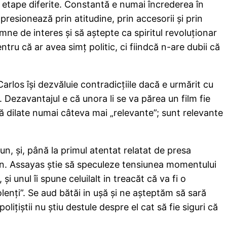
n etape diferite. Constantă e numai încrederea în
mpresionează prin atitudine, prin accesorii şi prin
ne de interes şi să aştepte ca spiritul revoluţionar
tru că ar avea simţ politic, ci fiindcă n-are dubii că
arlos îşi dezvăluie contradicţiile dacă e urmărit cu
. Dezavantajul e că unora li se va părea un film fie
să dilate numai câteva mai „relevante”; sunt relevante
un, şi, până la primul atentat relatat de presa
eran. Assayas ştie să speculeze tensiunea momentului
i unul îi spune celuilalt in treacăt că va fi o
olenţi”. Se aud bătăi in uşă şi ne aşteptăm să sară
oliţiştii nu ştiu destule despre el cat să fie siguri că