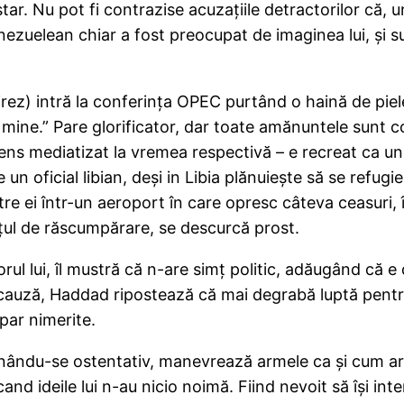
n star. Nu pot fi contrazise acuzaţiile detractorilor că
enezuelean chiar a fost preocupat de imaginea lui, şi 
z) intră la conferinţa OPEC purtând o haină de piele ş
de mine.” Pare glorificator, dar toate amănuntele sun
ntens mediatizat la vremea respectivă – e recreat ca u
e un oficial libian, deşi in Libia plănuieşte să se ref
intre ei într-un aeroport în care opresc câteva ceasuri
eţul de răscumpărare, se descurcă prost.
l lui, îl mustră că n-are simţ politic, adăugând că e 
cauză, Haddad ripostează că mai degrabă luptă pentru 
par nimerite.
nându-se ostentativ, manevrează armele ca şi cum ar fi
nd ideile lui n-au nicio noimă. Fiind nevoit să îşi inte