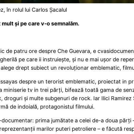
 în rolul lui Carlos Şacalul
t mult şi pe care v-o semnalăm.
ic de patru ore despre Che Guevara, e cvasidocumentar
e gherilă pe care ii instruieşte, şi nu e mai uşor de re
 alege drept subiect un revoluţionar emblematic, filmul
r Assayas despre un terorist emblematic, proiectat in
a miniserie tv in trei părţi, bifează toată gama de senza
sex, droguri şi multe subgenuri de rock. Iar Ilici Ramire
urmă de indoială, protagonistul filmului.
ocumentar: prima jumătate a celei de-a doua părţi – 
 reprezentanţii marilor puteri petroliere – e făcută respe