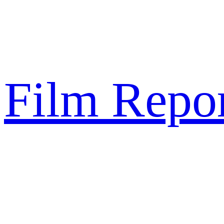
Sari
la
conținut
Film Repor