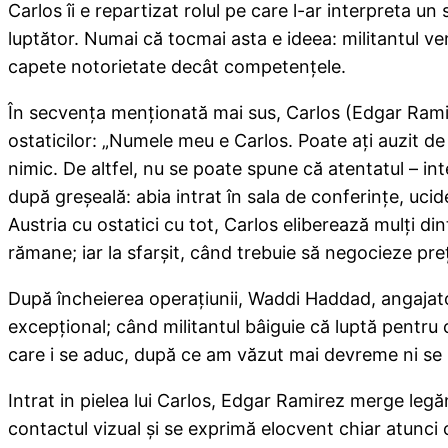
Carlos îi e repartizat rolul pe care l-ar interpreta u
luptător. Numai că tocmai asta e ideea: militantul v
capete notorietate decât competenţele.
În secvenţa menţionată mai sus, Carlos (Edgar Ramire
ostaticilor: „Numele meu e Carlos. Poate aţi auzit 
nimic. De altfel, nu se poate spune că atentatul – i
după greşeală: abia intrat în sala de conferinţe, ucid
Austria cu ostatici cu tot, Carlos eliberează mulţi d
rămane; iar la sfarşit, când trebuie să negocieze pr
După încheierea operaţiunii, Waddi Haddad, angajatoru
excepţional; când militantul bâiguie că luptă pentru 
care i se aduc, după ce am văzut mai devreme ni se 
Intrat in pielea lui Carlos, Edgar Ramirez merge legă
contactul vizual şi se exprimă elocvent chiar atunci ca