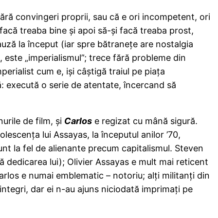
fără convingeri proprii, sau că e ori incompetent, ori
facă treaba bine şi apoi să-şi facă treaba prost,
auză la început (iar spre bătraneţe are nostalgia
 este „imperialismul”; trece fără probleme din
perialist cum e, işi câştigă traiul pe piaţa
vă: execută o serie de atentate, încercand să
rile de film, şi
Carlos
e regizat cu mână sigură.
lescenţa lui Assayas, la începutul anilor ’70,
sunt la fel de alienante precum capitalismul. Steven
lă dedicarea lui); Olivier Assayas e mult mai reticent
rlos e numai emblematic – notoriu; alţi militanţi din
 integri, dar ei n-au ajuns niciodată imprimaţi pe