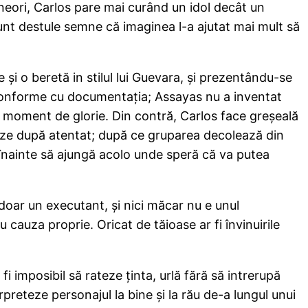
, uneori, Carlos pare mai curând un idol decât un
sunt destule semne că imaginea l-a ajutat mai mult să
i o beretă in stilul lui Guevara, şi prezentându-se
t conforme cu documentaţia; Assayas nu a inventat
n moment de glorie. Din contră, Carlos face greşeală
ugieze după atentat; după ce gruparea decolează din
, înainte să ajungă acolo unde speră că va putea
doar un executant, şi nici măcar nu e unul
cauza proprie. Oricat de tăioase ar fi învinuirile
 imposibil să rateze ţinta, urlă fără să intrerupă
rpreteze personajul la bine şi la rău de-a lungul unui