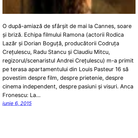
O după-amiază de sfârşit de mai la Cannes, soare
şi briză. Echipa filmului Ramona (actorii Rodica
Lazăr şi Dorian Boguţă, producătorii Codruţa
Creţulescu, Radu Stancu şi Claudiu Mitcu,
regizorul/scenaristul Andrei Creţulescu) m-a primit
pe terasa apartamentului din Louis Pasteur 16 să
povestim despre film, despre prietenie, despre
cinema independent, despre pasiuni şi visuri. Anca
Fronescu: La…
iunie 6, 2015