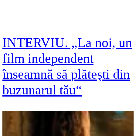
INTERVIU. „La noi, un
film independent
înseamnă să plăteşti din
buzunarul tău“