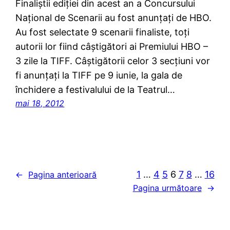
Finaliştii ediţiei din acest an a Concursului
Naţional de Scenarii au fost anunţaţi de HBO.
Au fost selectate 9 scenarii finaliste, toţi
autorii lor fiind câştigători ai Premiului HBO –
3 zile la TIFF. Câştigătorii celor 3 secţiuni vor
fi anunţaţi la TIFF pe 9 iunie, la gala de
închidere a festivalului de la Teatrul…
mai 18, 2012
1
…
4
5
6
7
8
…
16
←
Pagina anterioară
Pagina următoare
→