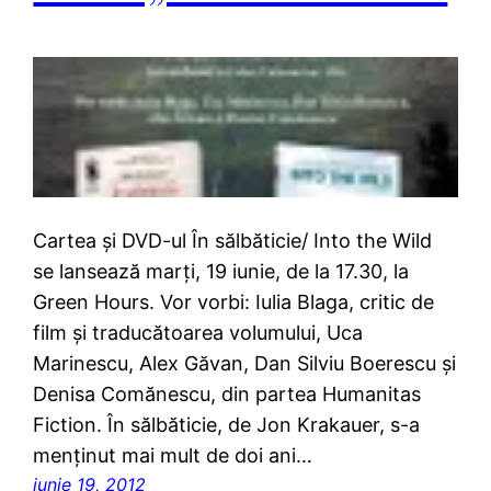
Cartea şi DVD-ul În sălbăticie/ Into the Wild
se lansează marţi, 19 iunie, de la 17.30, la
Green Hours. Vor vorbi: Iulia Blaga, critic de
film şi traducătoarea volumului, Uca
Marinescu, Alex Găvan, Dan Silviu Boerescu şi
Denisa Comănescu, din partea Humanitas
Fiction. În sălbăticie, de Jon Krakauer, s-a
menţinut mai mult de doi ani…
iunie 19, 2012