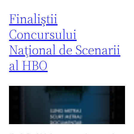
Finaliştii
Concursului
Naţional de Scenarii
al HBO