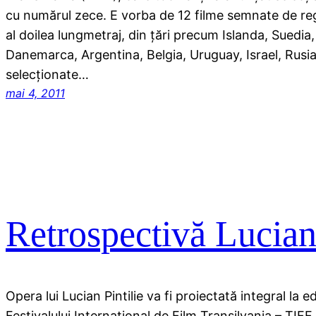
cu numărul zece. E vorba de 12 filme semnate de regiz
al doilea lungmetraj, din ţări precum Islanda, Suedi
Danemarca, Argentina, Belgia, Uruguay, Israel, Rusia 
selecţionate…
mai 4, 2011
Retrospectivă Lucian
Opera lui Lucian Pintilie va fi proiectată integral la e
Festivalului Internaţional de Film Transilvania – TIFF,