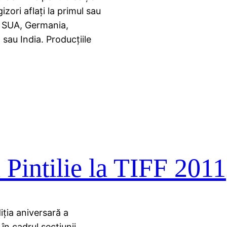
ori aflaţi la primul sau
a, SUA, Germania,
sau India. Producţiile
 Pintilie la TIFF 2011
diţia aniversară a
 în cadrul secţiunii