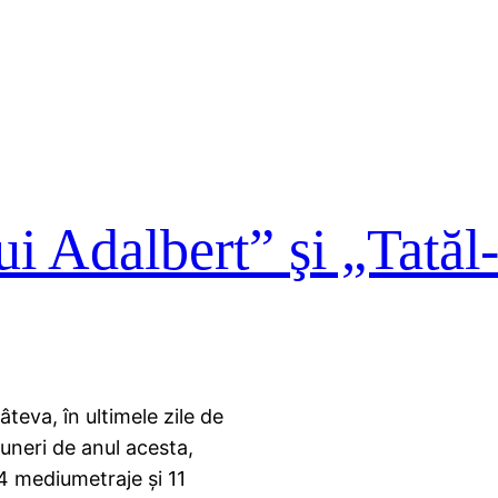
i Adalbert” şi „Tatăl
teva, în ultimele zile de
puneri de anul acesta,
 4 mediumetraje şi 11