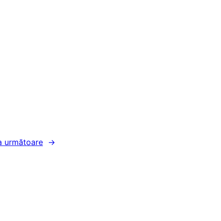
a următoare
→