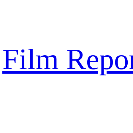
Sari
la
conținut
Film Repor