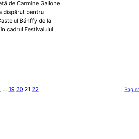
zată de Carmine Gallone
a dispărut pentru
astelul Bánffy de la
n cadrul Festivalului
1
…
19
20
21
22
Pagin