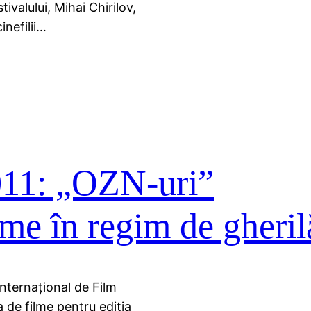
ivalului, Mihai Chirilov,
inefilii…
011: „OZN-uri”
lme în regim de gheril
nternaţional de Film
a de filme pentru ediţia