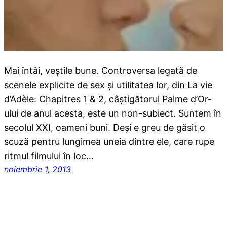
Mai întâi, veştile bune. Controversa legată de
scenele explicite de sex şi utilitatea lor, din La vie
d’Adèle: Chapitres 1 & 2, câştigătorul Palme d’Or-
ului de anul acesta, este un non-subiect. Suntem în
secolul XXI, oameni buni. Deşi e greu de găsit o
scuză pentru lungimea uneia dintre ele, care rupe
ritmul filmului în loc…
noiembrie 1, 2013