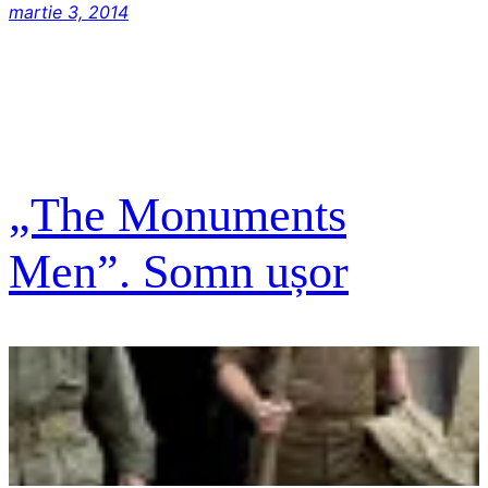
martie 3, 2014
„The Monuments
Men”. Somn ușor