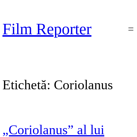
Sari
la
conținut
Film Reporter
Etichetă:
Coriolanus
„Coriolanus” al lui