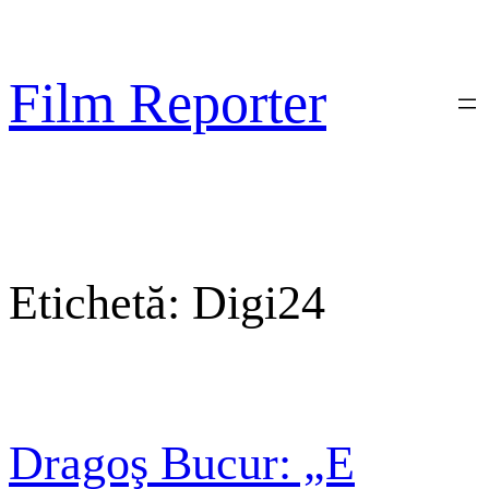
Sari
la
conținut
Film Reporter
Etichetă:
Digi24
Dragoş Bucur: „E