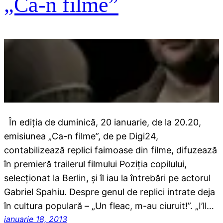
„Ca-n filme”
În ediția de duminică, 20 ianuarie, de la 20.20,
emisiunea „Ca-n filme”, de pe Digi24,
contabilizează replici faimoase din filme, difuzează
în premieră trailerul filmului Poziția copilului,
selecționat la Berlin, și îl iau la întrebări pe actorul
Gabriel Spahiu. Despre genul de replici intrate deja
în cultura populară – „Un fleac, m-au ciuruit!”. „I’ll…
ianuarie 18, 2013