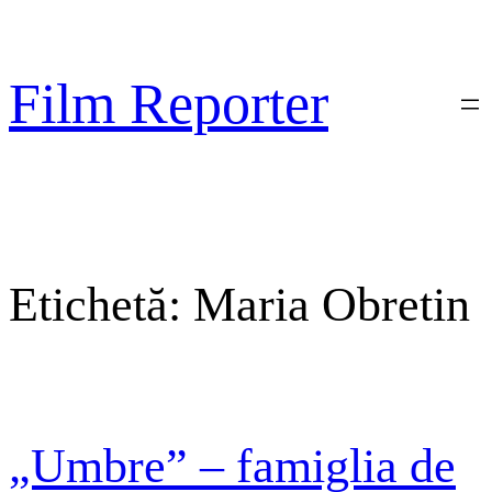
Sari
la
conținut
Film Reporter
Etichetă:
Maria Obretin
„Umbre” – famiglia de