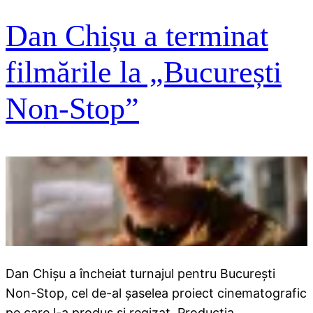
Dan Chișu a terminat
filmările la „București
Non-Stop”
Dan Chişu a încheiat turnajul pentru București
Non-Stop, cel de-al şaselea proiect cinematografic
pe care l-a produs şi regizat. Producția