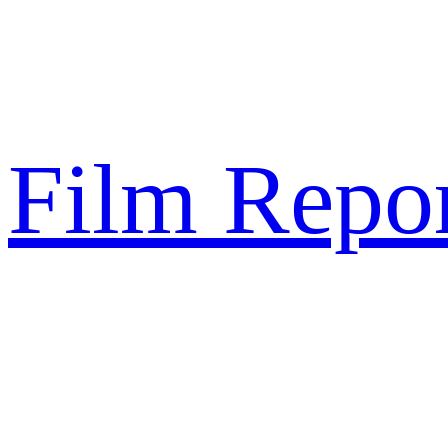
Sari
la
conținut
Film Repor