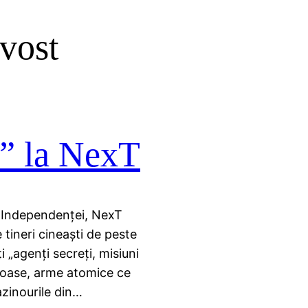
vost
” la NexT
ua Independenţei, NexT
tineri cineaşti de peste
i „agenţi secreţi, misiuni
eroase, arme atomice ce
azinourile din…