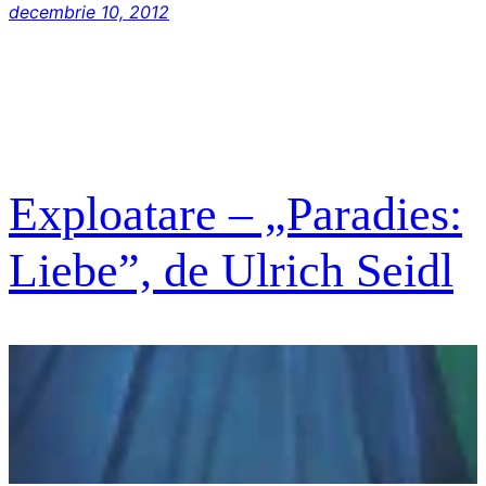
decembrie 10, 2012
Exploatare – „Paradies:
Liebe”, de Ulrich Seidl