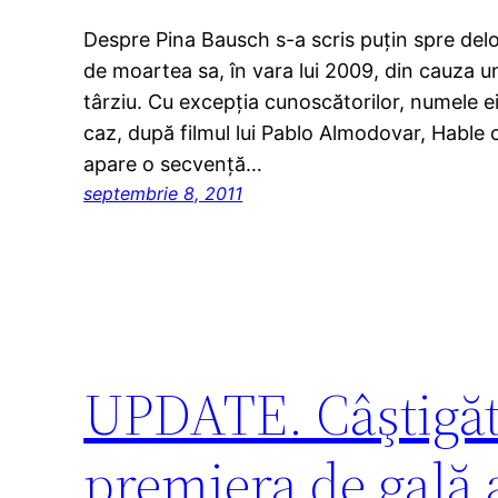
Despre Pina Bausch s-a scris puţin spre del
de moartea sa, în vara lui 2009, din cauza u
târziu. Cu excepţia cunoscătorilor, numele ei
caz, după filmul lui Pablo Almodovar, Hable 
apare o secvenţă…
septembrie 8, 2011
UPDATE. Câştigăto
premiera de gală 