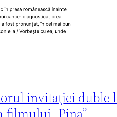
oc în presa românească înainte
nui cancer diagnosticat prea
 a fost pronunţat, în cel mai bun
con ella / Vorbeşte cu ea, unde
rul invitaţiei duble 
a filmului „Pina”