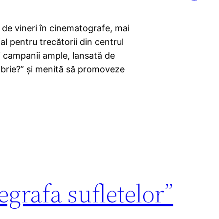
a de vineri în cinematografe, mai
l pentru trecătorii din centrul
i campanii ample, lansată de
embrie?” şi menită să promoveze
egrafa sufletelor”