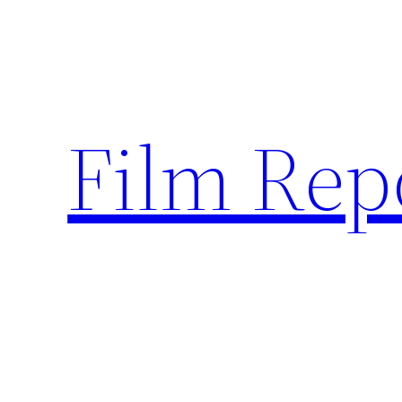
Sari
la
conținut
Film Rep