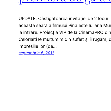
UPDATE. Câştigătoarea invitaţiei de 2 locuri
această seară a filmului Pina este Iuliana M
la intrare. Proiecţia VIP de la CinemaPRO din
Celorlalţi le mulţumim din suflet şi îi rugăm, 
impresiile lor (de…
septembrie 6, 2011