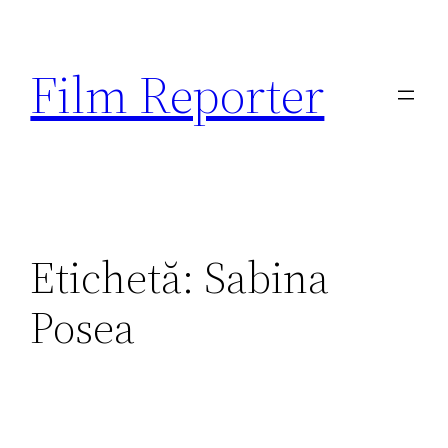
Sari
la
Film Reporter
conținut
Etichetă:
Sabina
Posea