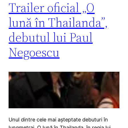
Trailer oficial „O
lună în Thailanda”,
debutul lui Paul
Negoescu
Unul dintre cele mai aşteptate debuturi în
lungmetraj, O lună în Thailanda, în regia lui