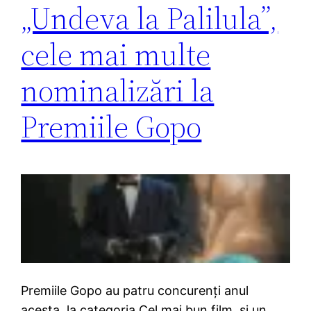
„Undeva la Palilula”,
cele mai multe
nominalizări la
Premiile Gopo
Premiile Gopo au patru concurenţi anul
acesta, la categoria Cel mai bun film, şi un