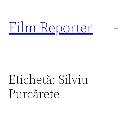
Sari
la
Film Reporter
conținut
Etichetă:
Silviu
Purcărete