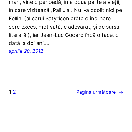
mari, vine o perioadă, în a doua parte a vieţii,
în care vizitează „Palilula”. Nu l-a ocolit nici pe
Fellini (al cărui Satyricon arăta o înclinare
spre exces, motivată, e adevarat, şi de sursa
literară ), iar Jean-Luc Godard încă o face, o
dată la doi ani,…
aprilie 20, 2012
1
2
Pagina următoare
→