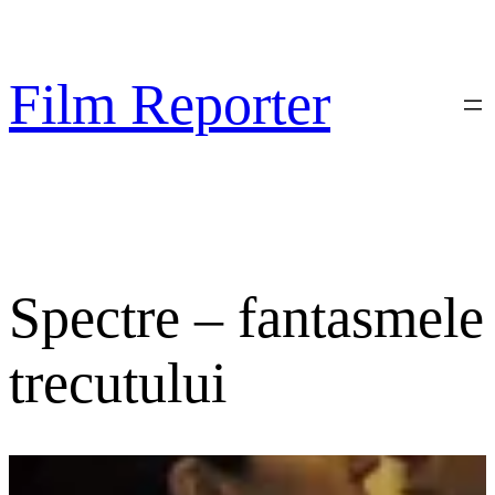
Sari
la
conținut
Film Reporter
Spectre – fantasmele
trecutului