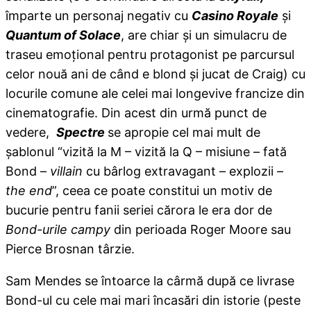
împarte un personaj negativ cu
Casino Royale
și
Quantum of Solace
, are chiar și un simulacru de
traseu emoțional pentru protagonist pe parcursul
celor nouă ani de când e blond și jucat de Craig) cu
locurile comune ale celei mai longevive francize din
cinematografie. Din acest din urmă punct de
vedere,
Spectre
se apropie cel mai mult de
șablonul “vizită la M – vizită la Q – misiune – fată
Bond –
villain
cu bârlog extravagant – explozii –
the end
”, ceea ce poate constitui un motiv de
bucurie pentru fanii seriei cărora le era dor de
Bond-urile campy
din perioada Roger Moore sau
Pierce Brosnan târzie.
Sam Mendes se întoarce la cârmă după ce livrase
Bond-ul cu cele mai mari încasări din istorie (peste