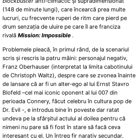
blockbuster
anti-climactic și supradimensionat
(148 de minute lungi), care încearcă prea multe
lucruri, cu frecvente ruperi de ritm care pierd pe
drum senzația de uluire pe care îl are franciza
rivală
Mission
: Impossible
.
Problemele pleacă, în primul rând, de la scenariul
scris și rescris la patru mâini: personajul negativ,
Franz Oberhauser (interpretat la limita cabotinului
de Christoph Waltz), despre care se zvonea înainte
de lansare că ar fi un alter-ego al lui Ernst Stavro
Blofeld –cel mai iconic oponent al lui 007 din
perioada Connery, făcut celebru în cultura pop de
Dr. Evil -, e introdus bine în poveste dar ratat
undeva pe la sfârșitul actului al doilea pentru că
nimeni nu pare să fi fost în stare să facă ceva
interesant cu el. Un întreg fir narativ secundar,