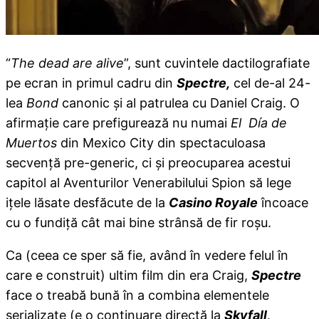
“
The dead are alive
”, sunt cuvintele dactilografiate
pe ecran in primul cadru din
Spectre,
cel de-al 24-
lea
Bond
canonic și al patrulea cu Daniel Craig. O
afirmație care prefigurează nu numai
El Día de
Muertos
din Mexico City din spectaculoasa
secvență pre-generic, ci și preocuparea acestui
capitol al Aventurilor Venerabilului Spion să lege
ițele lăsate desfăcute de la
Casino Royale
încoace
cu o fundiță cât mai bine strânsă de fir roșu.
Ca (ceea ce sper să fie, având în vedere felul în
care e construit) ultim film din era Craig,
Spectre
face o treabă bună în a combina elementele
serializate (e o continuare directă la
Skyfall,