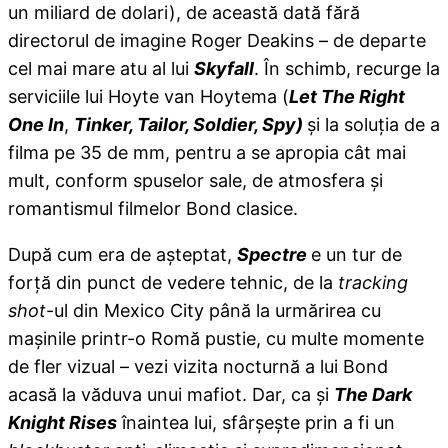
un miliard de dolari), de această dată fără
directorul de imagine Roger Deakins – de departe
cel mai mare atu al lui
Skyfall
. În schimb, recurge la
serviciile lui Hoyte van Hoytema (
Let The Right
One In
,
Tinker, Tailor, Soldier, Spy)
și la soluția de a
filma pe 35 de mm, pentru a se apropia cât mai
mult, conform spuselor sale, de atmosfera și
romantismul filmelor Bond clasice.
După cum era de așteptat,
Spectre
e un tur de
forță din punct de vedere tehnic, de la
tracking
shot
-ul din Mexico City până la urmărirea cu
mașinile printr-o Romă pustie, cu multe momente
de fler vizual – vezi vizita nocturnă a lui Bond
acasă la văduva unui mafiot. Dar, ca și
The Dark
Knight Rises
înaintea lui, sfârșește prin a fi un