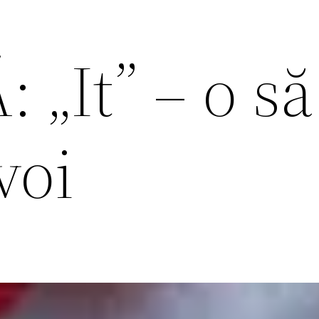
„It” – o să
 voi