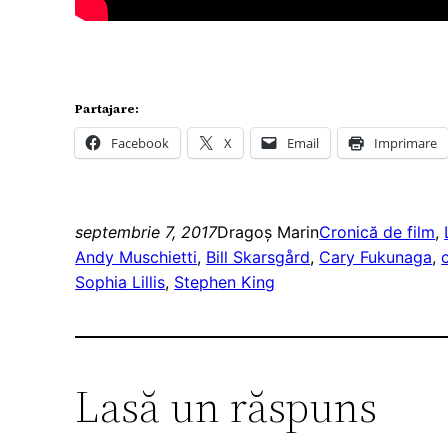
Partajare:
Facebook
X
Email
Imprimare
septembrie 7, 2017
Dragoş Marin
Cronică de film
, 
Andy Muschietti
, 
Bill Skarsgård
, 
Cary Fukunaga
, 
Sophia Lillis
, 
Stephen King
Lasă un răspuns