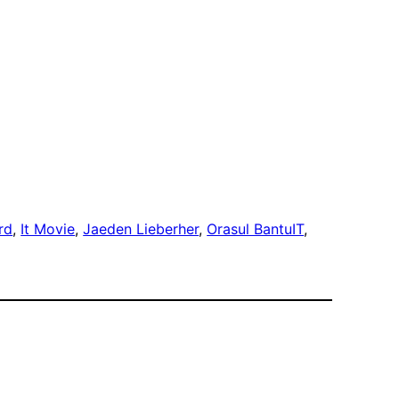
rd
, 
It Movie
, 
Jaeden Lieberher
, 
Orasul BantuIT
, 