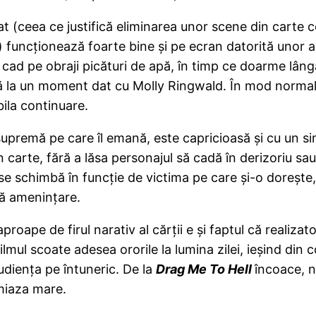
t (ceea ce justifică eliminarea unor scene din carte c
funcționează foarte bine și pe ecran datorită unor aleg
îi cad pe obraji picături de apă, în timp ce doarme lâng
rată la un moment dat cu Molly Ringwald. În mod norm
bila continuare.
supremă pe care îl emană, este capricioasă și cu un simț
n carte, fără a lăsa personajul să cadă în derizoriu sau 
, se schimbă în funcție de victima pe care și-o dorește,
ră amenințare.
oape de firul narativ al cărții e și faptul că realizatori
filmul scoate adesea ororile la lumina zilei, ieșind din
udiența pe întuneric. De la
Drag Me To Hell
încoace, 
amiaza mare.