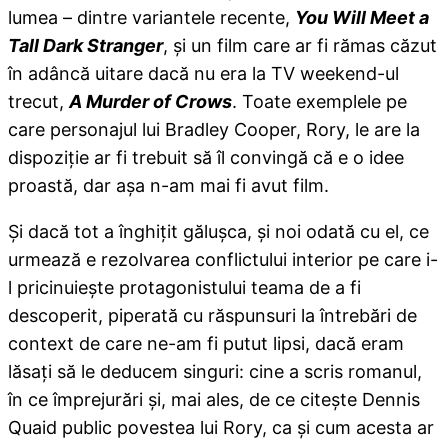
lumea – dintre variantele recente,
You Will Meet a
Tall Dark Stranger
, şi un film care ar fi rămas căzut
în adâncă uitare dacă nu era la TV weekend-ul
trecut,
A Murder of Crows
. Toate exemplele pe
care personajul lui Bradley Cooper, Rory, le are la
dispoziţie ar fi trebuit să îl convingă că e o idee
proastă, dar aşa n-am mai fi avut film.
Şi dacă tot a înghiţit găluşca, şi noi odată cu el, ce
urmează e rezolvarea conflictului interior pe care i-
l pricinuieşte protagonistului teama de a fi
descoperit, piperată cu răspunsuri la întrebări de
context de care ne-am fi putut lipsi, dacă eram
lăsaţi să le deducem singuri: cine a scris romanul,
în ce împrejurări şi, mai ales, de ce citeşte Dennis
Quaid public povestea lui Rory, ca şi cum acesta ar