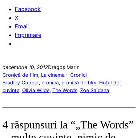
Facebook
X
Email
Imprimare
decembrie 10, 2012
Dragoş Marin
Cronică de film
, 
La cinema – Cronici
Bradley Cooper
, 
cronică
, 
cronică de film
, 
Hoțul de
cuvinte
, 
Olivia Wilde
, 
The Words
, 
Zoe Saldana
4 răspunsuri la “„The Words”
– multe cuvinte, nimic de