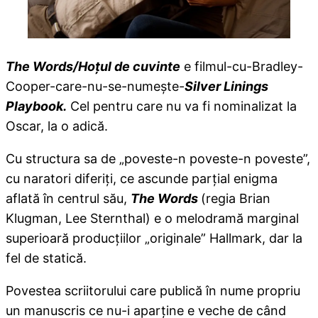
The Words/Hoţul de cuvinte
e filmul-cu-Bradley-
Cooper-care-nu-se-numeşte-
Silver Linings
Playbook.
Cel pentru care nu va fi nominalizat la
Oscar, la o adică.
Cu structura sa de „poveste-n poveste-n poveste”,
cu naratori diferiţi, ce ascunde parţial enigma
aflată în centrul său,
The Words
(regia Brian
Klugman, Lee Sternthal) e o melodramă marginal
superioară producţiilor „originale” Hallmark, dar la
fel de statică.
Povestea scriitorului care publică în nume propriu
un manuscris ce nu-i aparţine e veche de când