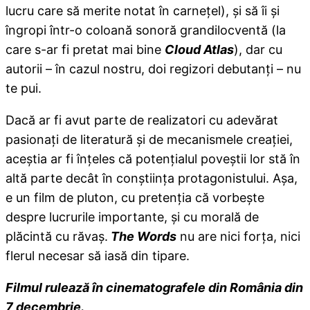
lucru care să merite notat în carneţel), şi să îi şi
îngropi într-o coloană sonoră grandilocventă (la
care s-ar fi pretat mai bine
Cloud Atlas
), dar cu
autorii – în cazul nostru, doi regizori debutanţi – nu
te pui.
Dacă ar fi avut parte de realizatori cu adevărat
pasionaţi de literatură şi de mecanismele creaţiei,
aceştia ar fi înţeles că potenţialul poveştii lor stă în
altă parte decât în conştiinţa protagonistului. Aşa,
e un film de pluton, cu pretenţia că vorbeşte
despre lucrurile importante, şi cu morală de
plăcintă cu răvaş.
The Words
nu are nici forţa, nici
flerul necesar să iasă din tipare.
Filmul rulează în cinematografele din România din
7 decembrie.