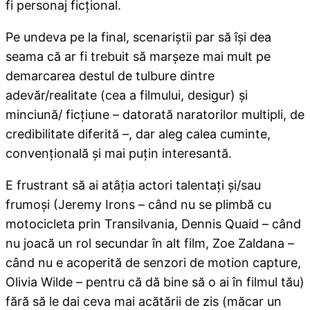
fi personaj ficţional.
Pe undeva pe la final, scenariştii par să îşi dea
seama că ar fi trebuit să marşeze mai mult pe
demarcarea destul de tulbure dintre
adevăr/realitate (cea a filmului, desigur) şi
minciună/ ficţiune – datorată naratorilor multipli, de
credibilitate diferită –, dar aleg calea cuminte,
convenţională şi mai puţin interesantă.
E frustrant să ai atâţia actori talentaţi şi/sau
frumoşi (Jeremy Irons – când nu se plimbă cu
motocicleta prin Transilvania, Dennis Quaid – când
nu joacă un rol secundar în alt film, Zoe Zaldana –
când nu e acoperită de senzori de motion capture,
Olivia Wilde – pentru că dă bine să o ai în filmul tău)
fără să le dai ceva mai acătării de zis (măcar un