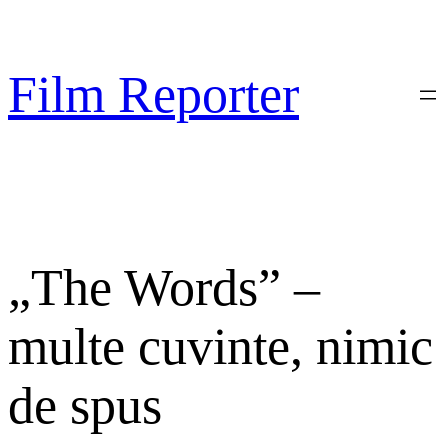
Sari
la
conținut
Film Reporter
„The Words” –
multe cuvinte, nimic
de spus