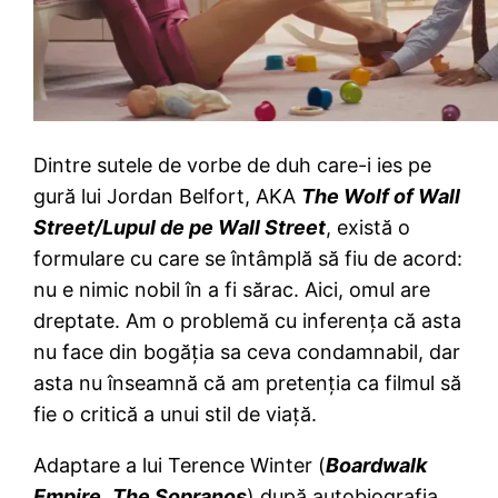
Dintre sutele de vorbe de duh care-i ies pe
gură lui Jordan Belfort, AKA
The Wolf of Wall
Street/Lupul de pe Wall Street
, există o
formulare cu care se întâmplă să fiu de acord:
nu e nimic nobil în a fi sărac. Aici, omul are
dreptate. Am o problemă cu inferenţa că asta
nu face din bogăţia sa ceva condamnabil, dar
asta nu înseamnă că am pretenţia ca filmul să
fie o critică a unui stil de viaţă.
Adaptare a lui Terence Winter (
Boardwalk
Empire
,
The Sopranos
) după autobiografia