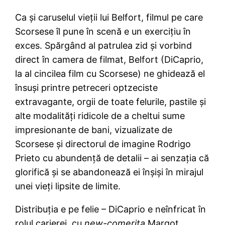
Ca şi caruselul vieţii lui Belfort, filmul pe care
Scorsese îl pune în scenă e un exerciţiu în
exces. Spărgând al patrulea zid şi vorbind
direct în camera de filmat, Belfort (DiCaprio,
la al cincilea film cu Scorsese) ne ghidează el
însuşi printre petreceri optzeciste
extravagante, orgii de toate felurile, pastile şi
alte modalităţi ridicole de a cheltui sume
impresionante de bani, vizualizate de
Scorsese şi directorul de imagine Rodrigo
Prieto cu abundenţă de detalii – ai senzaţia că
glorifică şi se abandonează ei înşişi în mirajul
unei vieţi lipsite de limite.
Distribuţia e pe felie – DiCaprio e neînfricat în
rolul carierei, cu
new-comeriţa
Margot