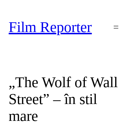
Sari
la
conținut
Film Reporter
„The Wolf of Wall
Street” – în stil
mare