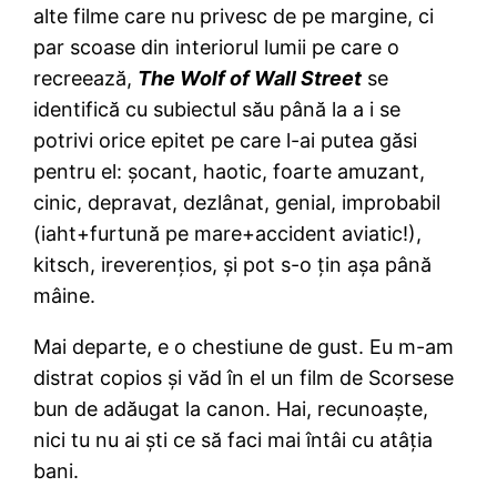
alte filme care nu privesc de pe margine, ci
par scoase din interiorul lumii pe care o
recreează,
The Wolf of Wall Street
se
identifică cu subiectul său până la a i se
potrivi orice epitet pe care l-ai putea găsi
pentru el: şocant, haotic, foarte amuzant,
cinic, depravat, dezlânat, genial, improbabil
(iaht+furtună pe mare+accident aviatic!),
kitsch, ireverenţios, şi pot s-o ţin aşa până
mâine.
Mai departe, e o chestiune de gust. Eu m-am
distrat copios şi văd în el un film de Scorsese
bun de adăugat la canon. Hai, recunoaşte,
nici tu nu ai şti ce să faci mai întâi cu atâţia
bani.