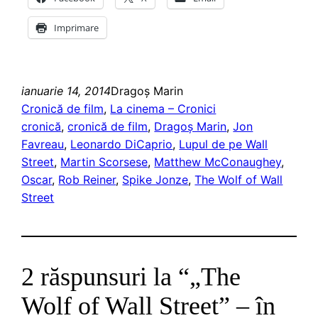
Imprimare
ianuarie 14, 2014
Dragoş Marin
Cronică de film
, 
La cinema – Cronici
cronică
, 
cronică de film
, 
Dragoş Marin
, 
Jon
Favreau
, 
Leonardo DiCaprio
, 
Lupul de pe Wall
Street
, 
Martin Scorsese
, 
Matthew McConaughey
, 
Oscar
, 
Rob Reiner
, 
Spike Jonze
, 
The Wolf of Wall
Street
2 răspunsuri la “„The
Wolf of Wall Street” – în