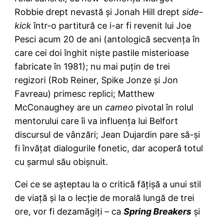
Robbie drept nevastă şi Jonah Hill drept
side-
kick
într-o partitură ce i-ar fi revenit lui Joe
Pesci acum 20 de ani (antologică secvenţa în
care cei doi înghit nişte pastile misterioase
fabricate în 1981); nu mai puţin de trei
regizori (Rob Reiner, Spike Jonze şi Jon
Favreau) primesc replici; Matthew
McConaughey are un
cameo
pivotal în rolul
mentorului care îi va influenţa lui Belfort
discursul de vânzări; Jean Dujardin pare să-şi
fi învăţat dialogurile fonetic, dar acoperă totul
cu şarmul său obişnuit.
Cei ce se aşteptau la o critică făţişă a unui stil
de viaţă şi la o lecţie de morală lungă de trei
ore, vor fi dezamăgiţi – ca
Spring Breakers
şi