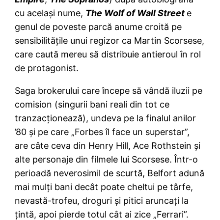
cu acelaşi nume,
The Wolf of Wall Street
e
genul de poveste parcă anume croită pe
sensibilităţile unui regizor ca Martin Scorsese,
care caută mereu să distribuie antieroul în rol
de protagonist.
Saga brokerului care începe să vândă iluzii pe
comision (singurii bani reali din tot ce
tranzacţionează), undeva pe la finalul anilor
’80 şi pe care „Forbes îl face un superstar”,
are câte ceva din Henry Hill, Ace Rothstein şi
alte personaje din filmele lui Scorsese. Într-o
perioadă neverosimil de scurtă, Belfort adună
mai mulţi bani decât poate cheltui pe târfe,
nevastă-trofeu, droguri şi pitici aruncaţi la
ţintă, apoi pierde totul cât ai zice „Ferrari”.