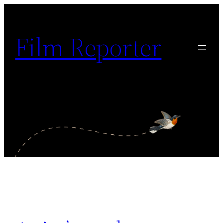
Sari
la
Film Reporter
conținut