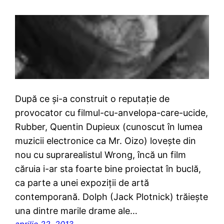
După ce şi-a construit o reputaţie de
provocator cu filmul-cu-anvelopa-care-ucide,
Rubber, Quentin Dupieux (cunoscut în lumea
muzicii electronice ca Mr. Oizo) loveşte din
nou cu suprarealistul Wrong, încă un film
căruia i-ar sta foarte bine proiectat în buclă,
ca parte a unei expoziţii de artă
contemporană. Dolph (Jack Plotnick) trăieşte
una dintre marile drame ale…