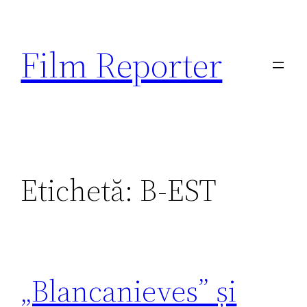
Sari
la
Film Reporter
conținut
Etichetă:
B-EST
„Blancanieves” și