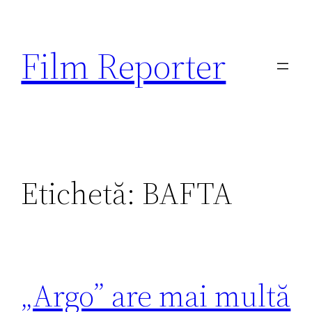
Sari
la
Film Reporter
conținut
Etichetă:
BAFTA
„Argo” are mai multă