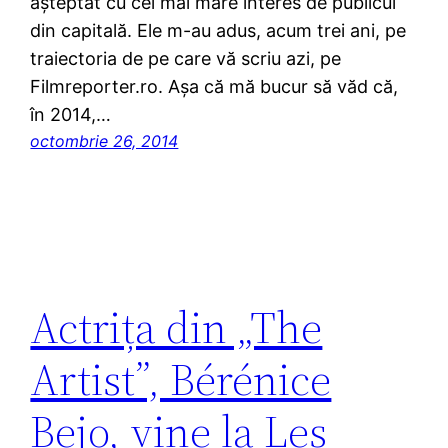
așteptat cu cel mai mare interes de publicul
din capitală. Ele m-au adus, acum trei ani, pe
traiectoria de pe care vă scriu azi, pe
Filmreporter.ro. Așa că mă bucur să văd că,
în 2014,…
octombrie 26, 2014
Actrița din „The
Artist”, Bérénice
Bejo, vine la Les