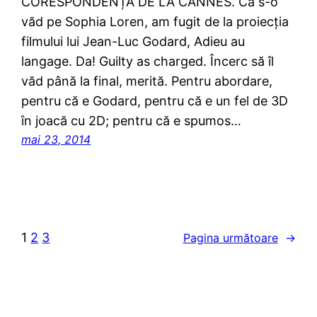
CORESPONDENȚĂ DE LA CANNES. Ca s-o
văd pe Sophia Loren, am fugit de la proiecția
filmului lui Jean-Luc Godard, Adieu au
langage. Da! Guilty as charged. Încerc să îl
văd până la final, merită. Pentru abordare,
pentru că e Godard, pentru că e un fel de 3D
în joacă cu 2D; pentru că e spumos…
mai 23, 2014
1
2
3
Pagina următoare
→