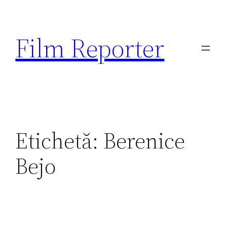
Sari
la
Film Reporter
conținut
Etichetă:
Berenice
Bejo