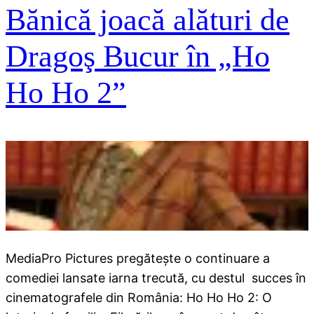
Bănică joacă alături de
Dragoş Bucur în „Ho
Ho Ho 2”
MediaPro Pictures pregăteşte o continuare a
comediei lansate iarna trecută, cu destul succes în
cinematografele din România: Ho Ho Ho 2: O