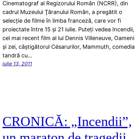
Cinematograf al Regizorului Român (NCRR), din
cadrul Muzeului Ţăranului Român, a pregătit o
selecţie de filme în limba franceză, care vor fi
proiectate între 15 şi 21 iulie. Puteţi vedea Incendii,
cel mai recent film al lui Dennis Villeneuve, Oameni
şi zei, câştigătorul Césarurilor, Mammuth, comedia
tandră cu…
iulie 13, 2011
CRONICĂ: „Incendii”,
un maraton de tragedii