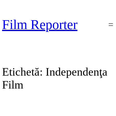
Sari
la
conținut
Film Reporter
Etichetă:
Independenţa
Film