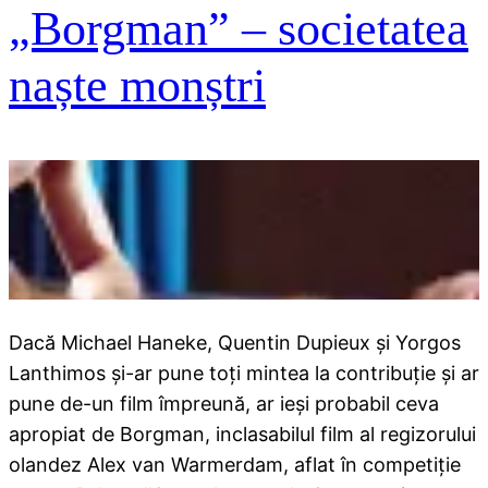
„Borgman” – societatea
naște monștri
Dacă Michael Haneke, Quentin Dupieux şi Yorgos
Lanthimos şi-ar pune toţi mintea la contribuţie şi ar
pune de-un film împreună, ar ieşi probabil ceva
apropiat de Borgman, inclasabilul film al regizorului
olandez Alex van Warmerdam, aflat în competiţie