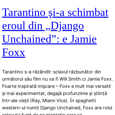
Tarantino şi-a schimbat
eroul din „Django
Unchained”: e Jamie
Foxx
Tarantino s-a răzândit: sclavul răzbunător din
următorul său film nu va fi Will Smith ci Jamie Foxx.
Foarte inspirată mişcare – Foxx e mult mai versatil
şi mai experimentat, degajă profunzime şi ştiinţă
într-ale vieţii (Ray, Miami Vice). În spaghetti
western-ul numit Django Unchained, Foxx are rolul
sclavului fugit de pe plantaţie care se