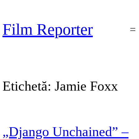
Sari
la
conținut
Film Reporter
Etichetă:
Jamie Foxx
„Django Unchained” –